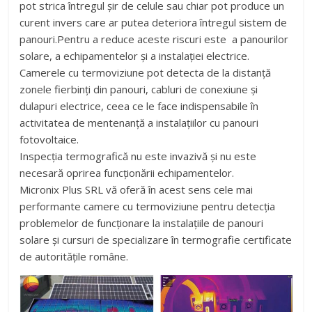
pot strica întregul șir de celule sau chiar pot produce un
curent invers care ar putea deteriora întregul sistem de
panouri.Pentru a reduce aceste riscuri este a panourilor
solare, a echipamentelor și a instalației electrice.
Camerele cu termoviziune pot detecta de la distanță
zonele fierbinți din panouri, cabluri de conexiune și
dulapuri electrice, ceea ce le face indispensabile în
activitatea de mentenanță a instalațiilor cu panouri
fotovoltaice.
Inspecția termografică nu este invazivă și nu este
necesară oprirea funcționării echipamentelor.
Micronix Plus SRL vă oferă în acest sens cele mai
performante camere cu termoviziune pentru detecția
problemelor de funcționare la instalațiile de panouri
solare și cursuri de specializare în termografie certificate
de autoritățile române.