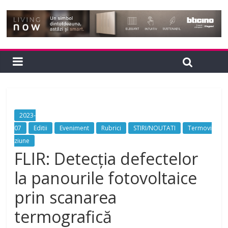
2023-
07
Editii
Eveniment
Rubrici
STIRI/NOUTATI
Termovi
ziune
FLIR: Detecția defectelor
la panourile fotovoltaice
prin scanarea
termografică