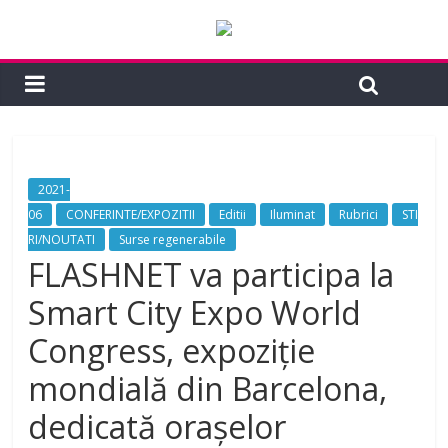
2021-
06
CONFERINTE/EXPOZITII
Editii
Iluminat
Rubrici
STI
RI/NOUTATI
Surse regenerabile
FLASHNET va participa la
Smart City Expo World
Congress, expoziție
mondială din Barcelona,
dedicată orașelor