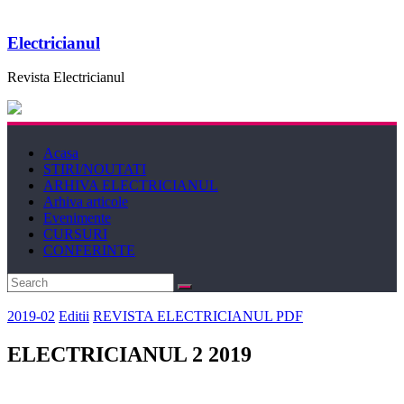
Electricianul
Revista Electricianul
Acasa
STIRI/NOUTATI
ARHIVA ELECTRICIANUL
Arhiva articole
Evenimente
CURSURI
CONFERINTE
2019-02
Editii
REVISTA ELECTRICIANUL PDF
ELECTRICIANUL 2 2019