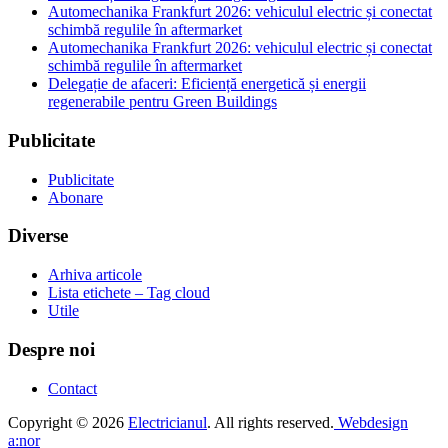
Automechanika Frankfurt 2026: vehiculul electric și conectat
schimbă regulile în aftermarket
Automechanika Frankfurt 2026: vehiculul electric și conectat
schimbă regulile în aftermarket
Delegație de afaceri: Eficiență energetică și energii
regenerabile pentru Green Buildings
Publicitate
Publicitate
Abonare
Diverse
Arhiva articole
Lista etichete – Tag cloud
Utile
Despre noi
Contact
Copyright © 2026
Electricianul
. All rights reserved.
Webdesign
a:nor