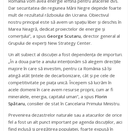
România vom avea energie ieftină pentru afacerile dvs.
Dar securitatea din regiunea Mării Negre depinde foarte
mult de rezultatul războiului din Ucraina. Obiectivul
nostru principal este să avem un spațiu liber și deschis în
Marea Neagră, dedicat proiectelor de energie și
comerțului”, a spus
George Scutaru
, director general al
Grupului de experți New Strategy Center.
Un alt subiect al discuției a fost dependența de importuri.
„În a doua parte a anului intenționăm să alegem direcțiile
majore în care să investim, pentru ca România să își
atingă atât țintele de decarbonizare, cât și pe cele de
competitivitate pe piața unică. Începem să lucrăm în
acele domenii în care avem resurse proprii, cum ar fi
mineralele, energia, capitalul uman”, a spus
Florin
Spătaru
, consilier de stat în Cancelaria Primului Ministru.
Prevenirea dezastrelor naturale sau a atacurilor de orice
fel a fost un alt punct important pe agenda discuțiilor, aici
fiind inclusă și pregătirea populației, foarte expusă în