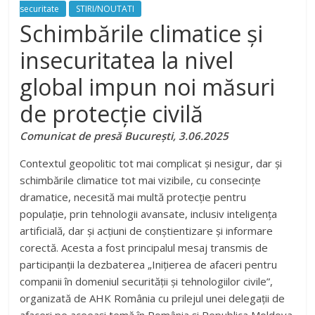
securitate
STIRI/NOUTATI
Schimbările climatice și
insecuritatea la nivel
global impun noi măsuri
de protecție civilă
Comunicat de presă
București, 3.06.2025
Contextul geopolitic tot mai complicat și nesigur, dar și
schimbările climatice tot mai vizibile, cu consecințe
dramatice, necesită mai multă protecție pentru
populație, prin tehnologii avansate, inclusiv inteligența
artificială, dar și acțiuni de conștientizare și informare
corectă. Acesta a fost principalul mesaj transmis de
participanții la dezbaterea „Inițierea de afaceri pentru
companii în domeniul securității și tehnologiilor civile”,
organizată de AHK România cu prilejul unei delegații de
afaceri pe aceeași temă în România și Republica Moldova.