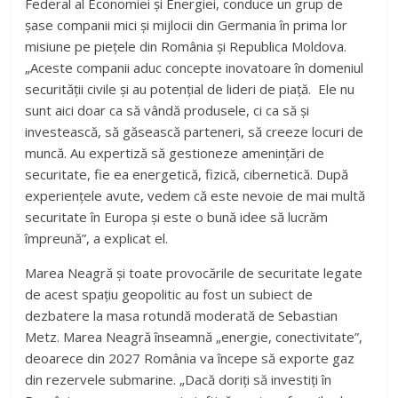
Federal al Economiei și Energiei, conduce un grup de
șase companii mici și mijlocii din Germania în prima lor
misiune pe piețele din România și Republica Moldova.
„Aceste companii aduc concepte inovatoare în domeniul
securității civile și au potențial de lideri de piață. Ele nu
sunt aici doar ca să vândă produsele, ci ca să și
investească, să găsească parteneri, să creeze locuri de
muncă. Au expertiză să gestioneze amenințări de
securitate, fie ea energetică, fizică, cibernetică. După
experiențele avute, vedem că este nevoie de mai multă
securitate în Europa și este o bună idee să lucrăm
împreună”, a explicat el.
Marea Neagră și toate provocările de securitate legate
de acest spațiu geopolitic au fost un subiect de
dezbatere la masa rotundă moderată de Sebastian
Metz. Marea Neagră înseamnă „energie, conectivitate”,
deoarece din 2027 România va începe să exporte gaz
din rezervele submarine. „Dacă doriți să investiți în