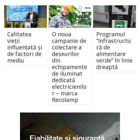
Calitatea
O noua
Programul
vieții
campanie de
”Infrastructu
influențată și
colectare a
ră de
de factori de
deseurilor
alimentare
mediu
din
verde” în linie
echipamente
dreaptă
de iluminat
dedicată
electricienilo
r – marca
Recolamp