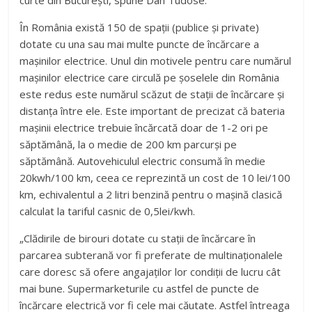
curte din București, spune Dan Tudose.
În România există 150 de spații (publice și private)
dotate cu una sau mai multe puncte de încărcare a
mașinilor electrice. Unul din motivele pentru care numărul
mașinilor electrice care circulă pe șoselele din România
este redus este numărul scăzut de stații de încărcare şi
distanţa între ele. Este important de precizat că bateria
mașinii electrice trebuie încărcată doar de 1-2 ori pe
săptămână, la o medie de 200 km parcurși pe
săptămână. Autovehiculul electric consumă în medie
20kwh/100 km, ceea ce reprezintă un cost de 10 lei/100
km, echivalentul a 2 litri benzină pentru o mașină clasică
calculat la tariful casnic de 0,5lei/kwh.
„Clădirile de birouri dotate cu stații de încărcare în
parcarea subterană vor fi preferate de multinaționalele
care doresc să ofere angajaților lor condiții de lucru cât
mai bune. Supermarketurile cu astfel de puncte de
încărcare electrică vor fi cele mai căutate. Astfel întreaga