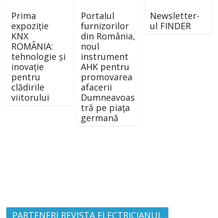
Prima
Portalul
Newsletter-
expoziție
furnizorilor
ul FINDER
KNX
din România,
ROMÂNIA:
noul
tehnologie și
instrument
inovație
AHK pentru
pentru
promovarea
clădirile
afacerii
viitorului
Dumneavoas
tră pe piața
germană
PARTENERI REVISTA ELECTRICIANUL