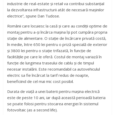
industrie de real-estate și retail va contribui substanțial
la dezvoltarea infrastructurii atât de necesară mașinilor
electrice”, spune Dan Tudose.
Românii care locuiesc la casă și care au condiţii optime de
montaj pentru a-şi încărca maşina îşi pot cumpăra propria
stație de alimentare. O stație de încărcare privată costă,
în medie, între 650 lei pentru o priză specială de exterior
și 3800 lei pentru o stație trifazată, în funcție de
facilitățile pe care le oferă. Costul de montaj variază în
funcție de lungimea traseului de cablu şi de timpul
necesar instalării. Este recomandabil ca autovehiculul
electric sa fie încărcat la tarif redus de noapte,
beneficiind de cel mai mic cost posibil.
Durata de viaţă a unei baterii pentru mașina electrică
este de peste 10 ani, iar după această perioadă bateria
se poate folosi pentru stocarea energiei în sistemul
fotovoltaic (as a second life).