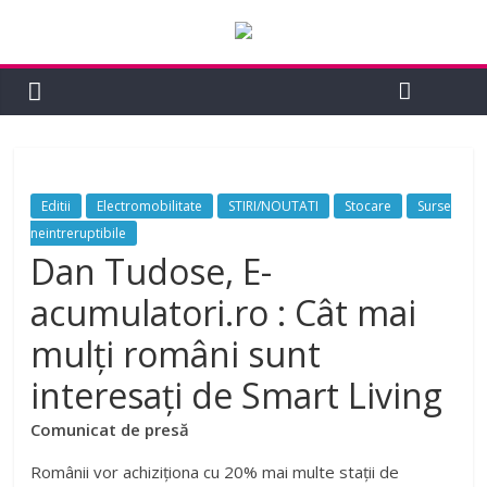
Editii
Electromobilitate
STIRI/NOUTATI
Stocare
Surse
neintreruptibile
Dan Tudose, E-
acumulatori.ro : Cât mai
mulţi români sunt
interesaţi de Smart Living
Comunicat de presă
Românii vor achiziționa cu 20% mai multe stații de