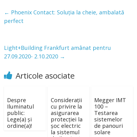
←
Phoenix Contact: Soluția la cheie, ambalată
perfect
Light+Building Frankfurt amânat pentru
27.09.2020- 2.10.2020
→
Articole asociate
Despre
Considerații
Megger IMT
Iluminatul
cu privire la
100 –
public:
asigurarea
Testarea
Lege(a) și
protecției la
sistemelor
ordine(a)!
șoc electric
de panouri
la sistemul
solare