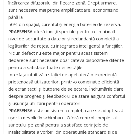
încărcarea difuzorului din fiecare zonă. Drept urmare,
sunt necesare mai puține amplificatoare, economisind
până la
50% din spațiul, curentul și energia bateriei de rezervă.
PRAESENSA
oferă funcții speciale pentru cel mai înalt
nivel de securitate a datelor și redundanță completă a
legăturilor de rețea, cu integrarea inteligentă a funcțiilor.
Niciun defect nu este major pentru acest sistem
deoarece sunt necesare doar câteva dispozitive diferite
pentru a satisface toate necesitățile.
Interfața intuitivă a stației de apel oferă o experiență
prietenoasă utilizatorilor, printr-o combinație eficientă
de ecran tactil și butoane de selectare. Îndrumările clare
despre progres și feedback-ul de stare asigură confortul
și ușurința utilizării pentru operatori.
PRAESENSA
este un sistem complet, care se adaptează
ușor la nevoile în schimbare. Oferă control complet al
sunetului pe zonă pentru a satisface cerințele de
inteligibilitate a vorbirii din operațiunile standard și de