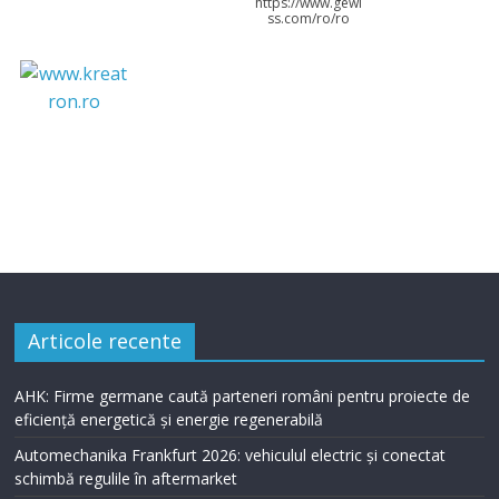
https://www.gewi
ss.com/ro/ro
Articole recente
AHK: Firme germane caută parteneri români pentru proiecte de
eficiență energetică și energie regenerabilă
Automechanika Frankfurt 2026: vehiculul electric și conectat
schimbă regulile în aftermarket