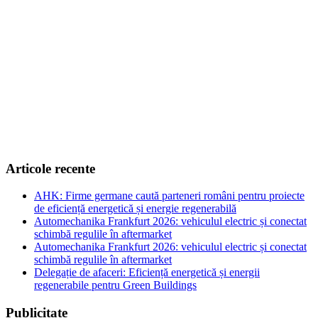
Articole recente
AHK: Firme germane caută parteneri români pentru proiecte
de eficiență energetică și energie regenerabilă
Automechanika Frankfurt 2026: vehiculul electric și conectat
schimbă regulile în aftermarket
Automechanika Frankfurt 2026: vehiculul electric și conectat
schimbă regulile în aftermarket
Delegație de afaceri: Eficiență energetică și energii
regenerabile pentru Green Buildings
Publicitate