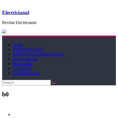
Electricianul
Revista Electricianul
Acasa
STIRI/NOUTATI
ARHIVA ELECTRICIANUL
Arhiva articole
Evenimente
CURSURI
CONFERINTE
b0