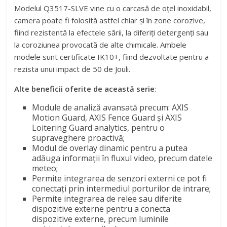
Modelul Q3517-SLVE vine cu o carcasă de oţel inoxidabil,
camera poate fi folosită astfel chiar şi în zone corozive,
fiind rezistentă la efectele sării, la diferiţi detergenţi sau
la coroziunea provocată de alte chimicale. Ambele
modele sunt certificate IK10+, fiind dezvoltate pentru a
rezista unui impact de 50 de Jouli.
Alte beneficii oferite de această serie
:
Module de analiză avansată precum: AXIS
Motion Guard, AXIS Fence Guard şi AXIS
Loitering Guard analytics, pentru o
supraveghere proactivă;
Modul de overlay dinamic pentru a putea
adăuga informaţii în fluxul video, precum datele
meteo;
Permite integrarea de senzori externi ce pot fi
conectaţi prin intermediul porturilor de intrare;
Permite integrarea de relee sau diferite
dispozitive externe pentru a conecta
dispozitive externe, precum luminile