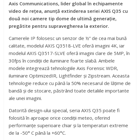
Axis Communications, lider global în echipamente
video de reţea, anunţă extinderea seriei AXIS Q35 cu
două noi camere tip dome de ultimă generaţie,
pregătite pentru supravegherea la exterior.
Camerele IP folosesc un senzor de ½” de cea mai bună
calitate, modelul AXIS Q3518-LVE oferă imagini 4K, iar
modelul AXIS Q3517-SLVE oferă imagini clare de 5MP, în
30fps în condiții de iluminare foarte slabă. Ambele
modele integrează tehnologiile Axis Forensic WDR,
iluminare OptimizedIR, Lightfinder și Zipstream. Aceasta
tehnologie reduce cu până la 50% necesarul de lăţime de
bandă şi de stocare, păstrând toate detaliile importante
ale unei imagini.
Datorită design-ului special, seria AXIS Q35 poate fi
folosită în aproape orice condiţii meteo, oferind
performanţe superioare chiar şi la temperaturi extreme
de la -50° C până la +60°C.