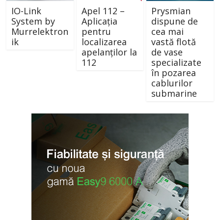
IO-Link
Apel 112 –
Prysmian
System by
Aplicația
dispune de
Murrelektron
pentru
cea mai
ik
localizarea
vastă flotă
apelanților la
de vase
112
specializate
în pozarea
cablurilor
submarine