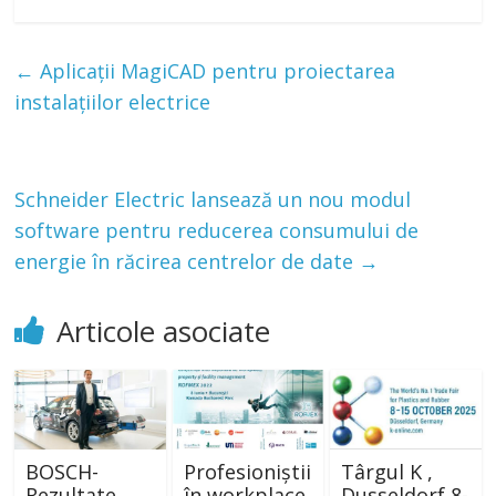
←
Aplicații MagiCAD pentru proiectarea
instalațiilor electrice
Schneider Electric lansează un nou modul
software pentru reducerea consumului de
energie în răcirea centrelor de date
→
Articole asociate
BOSCH-
Profesioniștii
Târgul K ,
Rezultate
în workplace,
Dusseldorf 8-