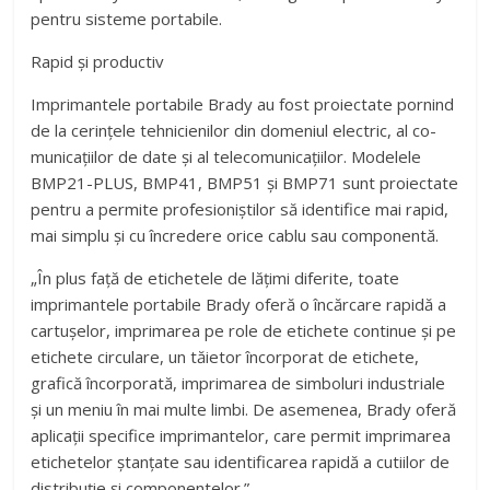
pentru sisteme portabile.
Rapid și productiv
Imprimantele portabile Brady au fost proiectate pornind
de la cerințele tehnicienilor din domeniul electric, al co­
municațiilor de date și al telecomunicațiilor. Modelele
BMP21-PLUS, BMP41, BMP51 și BMP71 sunt proiectate
pentru a permite profesioniștilor să identifice mai rapid,
mai simplu și cu încredere orice cablu sau componentă.
„În plus față de etichetele de lățimi diferite, toate
imprimantele portabile Brady oferă o încărcare rapidă a
cartușelor, imprimarea pe role de etichete continue și pe
etichete circulare, un tăietor încorporat de etichete,
grafică încorporată, imprimarea de simboluri industriale
și un meniu în mai multe limbi. De asemenea, Brady oferă
aplicații specifice imprimantelor, care permit imprimarea
etichetelor ștanțate sau identificarea rapidă a cutiilor de
distribuție și componentelor.”