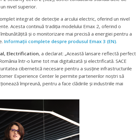
 un nivel superior.
plet integrat de detecție a arcului electric, oferind un nivel
nte. Acesta continuă tradiția modelului Emax 2, oferind o
lă îmbunătățită și o monitorizare mai precisă a energiei pentru a
ce.
Informații complete despre produsul Emax 3 (EN)
.
, Electrification
, a declarat: „Această lansare reflectă perfect
 România într‑o lume tot mai digitalizată și electrificată. SACE
curitatea cibernetică necesare pentru a susține infrastructurile
omer Experience Center le permite partenerilor noștri să
onează împreună, pentru a face clădirile și industriile mai