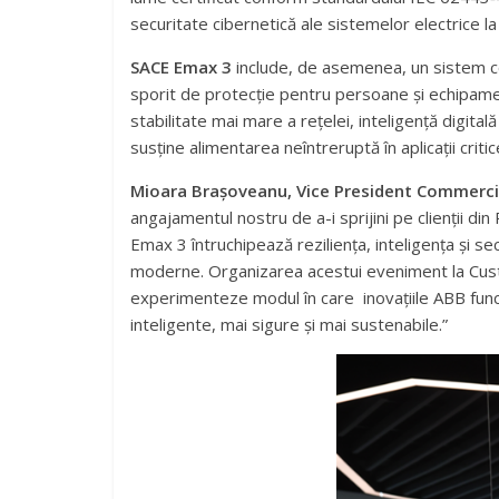
securitate cibernetică ale sistemelor electrice la
SACE Emax 3
include, de asemenea, un sistem com
sporit de protecție pentru persoane și echipame
stabilitate mai mare a rețelei, inteligență digita
susține alimentarea neîntreruptă în aplicații criti
Mioara Brașoveanu, Vice President Commercial
angajamentul nostru de a-i sprijini pe clienții din
Emax 3 întruchipează reziliența, inteligența și se
moderne. Organizarea acestui eveniment la Cust
experimenteze modul în care inovațiile ABB funcți
inteligente, mai sigure și mai sustenabile.”