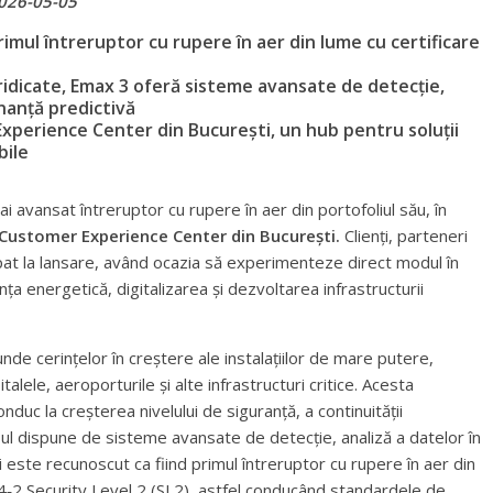
026-05-05
mul întreruptor cu rupere în aer din lume cu certificare
 ridicate, Emax 3 oferă sisteme avansate de detecție,
enanță predictivă
xperience Center din București, un hub pentru soluții
bile
mai avansat întreruptor cu rupere în aer din portofoliul său, în
Customer Experience Center din București.
Clienți, parteneri
cipat la lansare, având ocazia să experimenteze direct modul în
nța energetică, digitalizarea și dezvoltarea infrastructurii
de cerințelor în creștere ale instalațiilor de mare putere,
talele, aeroporturile și alte infrastructuri critice. Acesta
duc la creșterea nivelului de siguranță, a continuității
ul dispune de sisteme avansate de detecție, analiză a datelor în
i este recunoscut ca fiind primul întreruptor cu rupere în aer din
4‑2 Security Level 2 (SL2), astfel conducând standardele de