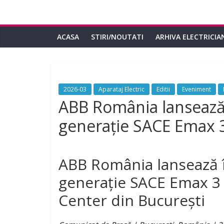
ACASA
STIRI/NOUTATI
ARHIVA ELECTRICIA
2026-03
Aparataj Electric
Editii
Eveniment
ABB România lansează 
generație SACE Emax 
ABB România lansează î
generație SACE Emax 3
Center din București