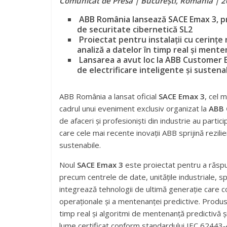
Comunicat de Presă | Bucureşti, România |
2
ABB România lansează SACE Emax 3, pri
de securitate cibernetică SL2
Proiectat pentru instalații cu cerințe
analiză a datelor în timp real și ment
Lansarea a avut loc la ABB Customer E
de electrificare inteligente și sustena
ABB România a lansat oficial
SACE Emax 3
, cel 
cadrul unui eveniment exclusiv organizat la
ABB 
de afaceri și profesioniști din industrie au parti
care cele mai recente inovații ABB sprijină rezilie
sustenabile.
Noul
SACE Emax 3
este proiectat pentru a răspun
precum centrele de date, unitățile industriale, spi
integrează tehnologii de ultimă generație care con
operaționale și a mentenanței predictive. Produs
timp real și algoritmi de mentenanță predictivă ș
lume certificat conform standardului IEC 62443‑