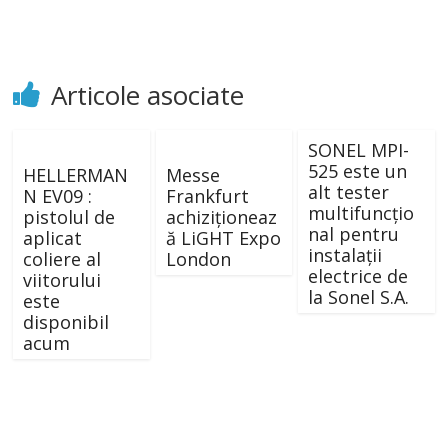
Articole asociate
SONEL MPI-
525 este un
HELLERMAN
Messe
alt tester
N EV09 :
Frankfurt
multifuncţio
pistolul de
achiziționeaz
nal pentru
aplicat
ă LiGHT Expo
instalaţii
coliere al
London
electrice de
viitorului
la Sonel S.A.
este
disponibil
acum