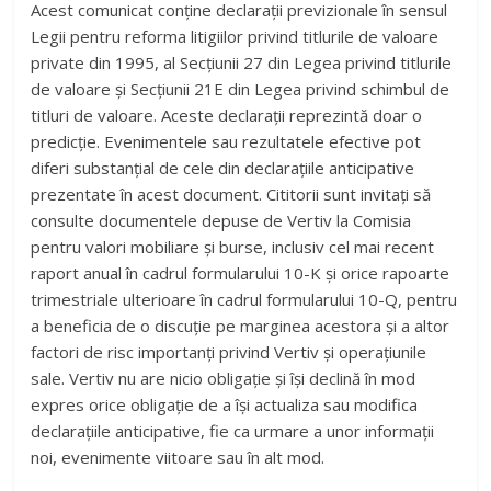
Acest comunicat conține declarații previzionale în sensul
Legii pentru reforma litigiilor privind titlurile de valoare
private din 1995, al Secțiunii 27 din Legea privind titlurile
de valoare și Secțiunii 21E din Legea privind schimbul de
titluri de valoare. Aceste declarații reprezintă doar o
predicție. Evenimentele sau rezultatele efective pot
diferi substanțial de cele din declarațiile anticipative
prezentate în acest document. Cititorii sunt invitați să
consulte documentele depuse de Vertiv la Comisia
pentru valori mobiliare și burse, inclusiv cel mai recent
raport anual în cadrul formularului 10-K și orice rapoarte
trimestriale ulterioare în cadrul formularului 10-Q, pentru
a beneficia de o discuție pe marginea acestora și a altor
factori de risc importanți privind Vertiv și operațiunile
sale. Vertiv nu are nicio obligație și își declină în mod
expres orice obligație de a își actualiza sau modifica
declarațiile anticipative, fie ca urmare a unor informații
noi, evenimente viitoare sau în alt mod.