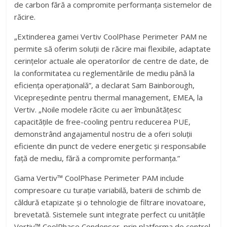
de carbon fără a compromite performanța sistemelor de
răcire.
„Extinderea gamei Vertiv CoolPhase Perimeter PAM ne
permite să oferim soluții de răcire mai flexibile, adaptate
cerințelor actuale ale operatorilor de centre de date, de
la conformitatea cu reglementările de mediu până la
eficiența operațională”, a declarat Sam Bainborough,
Vicepreședinte pentru thermal management, EMEA, la
Vertiv. „Noile modele răcite cu aer îmbunătățesc
capacitățile de free-cooling pentru reducerea PUE,
demonstrând angajamentul nostru de a oferi soluții
eficiente din punct de vedere energetic și responsabile
față de mediu, fără a compromite performanța.”
Gama Vertiv™ CoolPhase Perimeter PAM include
compresoare cu turație variabilă, baterii de schimb de
căldură etapizate și o tehnologie de filtrare inovatoare,
brevetată. Sistemele sunt integrate perfect cu unitățile
Vertiv™ CoolPhase Condenser, prin platforma de control