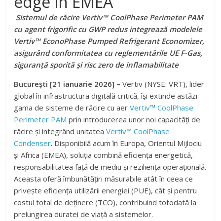
edge în EMEA
Sistemul de răcire Vertiv™ CoolPhase Perimeter PAM
cu agent frigorific cu GWP redus integrează modelele
Vertiv™ EconoPhase Pumped Refrigerant Economizer,
asigurând conformitatea cu reglementările UE F-Gas,
siguranță sporită și risc zero de inflamabilitate
București [21 ianuarie 2026] –
Vertiv (NYSE: VRT), lider
global în infrastructura digitală critică, își extinde astăzi
gama de sisteme de răcire cu aer
Vertiv™ CoolPhase
Perimeter PAM
prin introducerea unor noi capacități de
răcire și integrând unitatea
Vertiv™ CoolPhase
Condenser
. Disponibilă acum în Europa, Orientul Mijlociu
și Africa (EMEA), soluția combină eficiența energetică,
responsabilitatea față de mediu și reziliența operațională.
Aceasta oferă îmbunătățiri măsurabile atât în ceea ce
privește eficiența utilizării energiei (PUE), cât și pentru
costul total de deținere (TCO), contribuind totodată la
prelungirea duratei de viață a sistemelor.