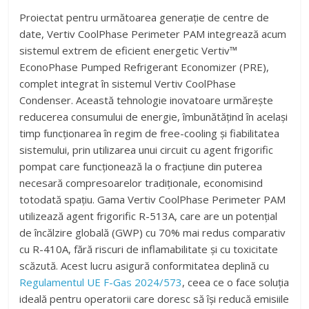
Proiectat pentru următoarea generație de centre de
date, Vertiv CoolPhase Perimeter PAM integrează acum
sistemul extrem de eficient energetic Vertiv™
EconoPhase Pumped Refrigerant Economizer (PRE),
complet integrat în sistemul Vertiv CoolPhase
Condenser. Această tehnologie inovatoare urmărește
reducerea consumului de energie, îmbunătățind în același
timp funcționarea în regim de free-cooling și fiabilitatea
sistemului, prin utilizarea unui circuit cu agent frigorific
pompat care funcționează la o fracțiune din puterea
necesară compresoarelor tradiționale, economisind
totodată spațiu. Gama Vertiv CoolPhase Perimeter PAM
utilizează agent frigorific R-513A, care are un potențial
de încălzire globală (GWP) cu 70% mai redus comparativ
cu R-410A, fără riscuri de inflamabilitate și cu toxicitate
scăzută. Acest lucru asigură conformitatea deplină cu
Regulamentul UE F-Gas 2024/573
, ceea ce o face soluția
ideală pentru operatorii care doresc să își reducă emisiile