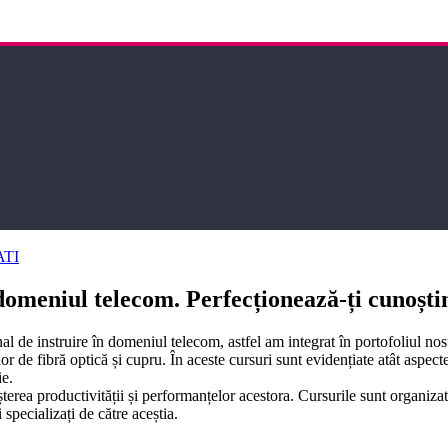
ATI
meniul telecom. Perfecționează-ți cunoștinț
l de instruire în domeniul telecom, astfel am integrat în portofoliul nostr
r de fibră optică și cupru. În aceste cursuri sunt evidențiate atât aspecte
ie.
șterea productivității și performanțelor acestora. Cursurile sunt organizat
specializați de către aceștia.