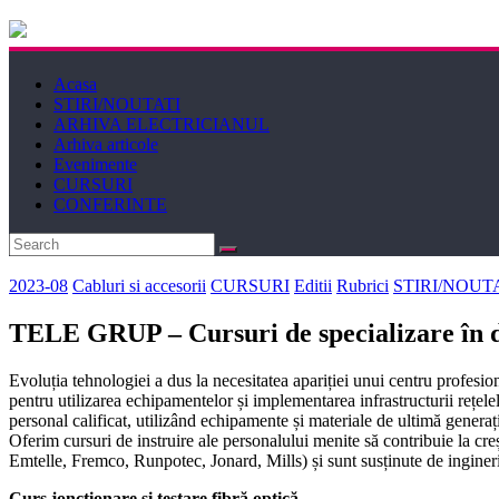
Electricianul
Acasa
Revista
STIRI/NOUTATI
Electricianul
ARHIVA ELECTRICIANUL
Arhiva articole
Evenimente
CURSURI
CONFERINTE
2023-08
Cabluri si accesorii
CURSURI
Editii
Rubrici
STIRI/NOUT
TELE GRUP – Cursuri de specializare în do
Evoluția tehnologiei a dus la necesitatea apariției unui centru profesiona
pentru utilizarea echipamentelor și implementarea infrastructurii rețelelo
personal calificat, utilizând echipamente și materiale de ultimă generaț
Oferim cursuri de instruire ale personalului menite să contribuie la cre
Emtelle, Fremco, Runpotec, Jonard, Mills) și sunt susținute de ingineri 
Curs joncționare și testare fibră optică