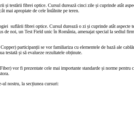
și testării fibrei optice. Cursul durează cinci zile și cuprinde atât aspect
cât mai apropiate de cele întâlnite pe teren.
i suflării fibrei optice. Cursul durează o zi și cuprinde atât aspecte teore
us de noi, un Test Field unic în România, amenajat special la sediul firm
pper) participanții se vor familiariza cu elementele de bază ale cablări
 testată și să evalueze rezultatele obținute.
ber) vor fi prezentate cele mai importante standarde și norme pentru cabl
stora.
e-ul nostru, la secțiunea cursuri: