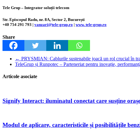
Tele Grup – Integrator soluții telecom
Str. Episcopul Radu, nr. 8A, Sector 2, București
+40 754 291 793 |
vanzari@tele-grup.ro
|
www. tele-grup.ro
Share
←
PRYSMIAN: Cablurile sustenabile joacă un rol crucial în tranz
TeleGrup și Runpotec – Parteneriat pentru inovație, performanță
Articole asociate
Signify Interact: iluminatul conectat care susține oraș
Modul de aplicare, caracteristicile și posibilitățile 