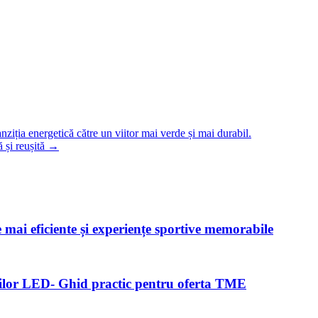
iția energetică către un viitor mai verde și mai durabil.
 și reușită
→
e mai eficiente și experiențe sportive memorabile
benzilor LED- Ghid practic pentru oferta TME