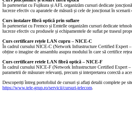
În parteneriat cu Fujikura și AFL organizăm cursuri dedicate joncționării 
lucreze efectiv cu aparatele de măsură și cele de joncționat în scenarii 
Curs instalare fibră optică prin suflare
În parteneriat cu Fremco și Emtelle organizăm cursuri dedicate tehnologie
lucreze efectiv cu produsele și echipamentele de suflat pe traseul prop
Curs certificare rețele LAN cupru – NICE-C
În cadrul cursului NICE-C (Network Infrastructure Certified Expert – Co
obține o imagine de ansamblu asupra modului în care să certifice rețeaua
Curs certificare retele LAN fibră optică – NICE-F
În cadrul cursului NICE-F (Network Infrastructure Certified Expert – Fi
parametrii de măsurare relevanți, precum și interpretarea corectă a ace
Descoperiți întreg portofoliul de cursuri și aflați detalii complete pe sit
https://www.tele-grup.ro/servicii/cursuri-telecom
.