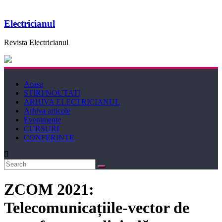
Electricianul
Revista Electricianul
Acasa
STIRI/NOUTATI
ARHIVA ELECTRICIANUL
Arhiva articole
Evenimente
CURSURI
CONFERINTE
ZCOM 2021:
Telecomunicațiile-vector de