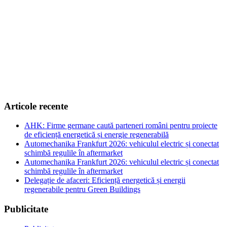
Articole recente
AHK: Firme germane caută parteneri români pentru proiecte
de eficiență energetică și energie regenerabilă
Automechanika Frankfurt 2026: vehiculul electric și conectat
schimbă regulile în aftermarket
Automechanika Frankfurt 2026: vehiculul electric și conectat
schimbă regulile în aftermarket
Delegație de afaceri: Eficiență energetică și energii
regenerabile pentru Green Buildings
Publicitate