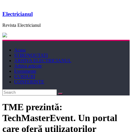
Electricianul
Revista Electricianul
Acasa
STIRI/NOUTATI
ARHIVA ELECTRICIANUL
Arhiva articole
Evenimente
CURSURI
CONFERINTE
TME prezintă:
TechMasterEvent. Un portal
care oferă utilizatorilor