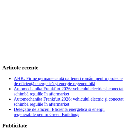
Articole recente
AHK: Firme germane caută parteneri români pentru proiecte
de eficiență energetică și energie regenerabilă
Automechanika Frankfurt 2026: vehiculul electric și conectat
schimbă regulile în aftermarket
Automechanika Frankfurt 2026: vehiculul electric și conectat
schimbă regulile în aftermarket
Delegație de afaceri: Eficiență energetică și energii
regenerabile pentru Green Buildings
Publicitate