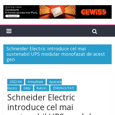
Schneider Electric introduce cel mai
sustenabil UPS modular monofazat de acest
gen
2022-04
Actualitate
Aparataj
Electric
Editii
Rubrici
STIRI/NOUTATI
Schneider Electric
introduce cel mai