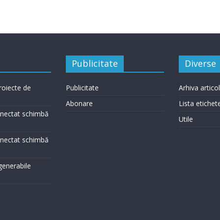
Publicitate
Diverse
roiecte de
Publicitate
Arhiva artico
Abonare
Lista etichet
conectat schimbă
Utile
conectat schimbă
egenerabile