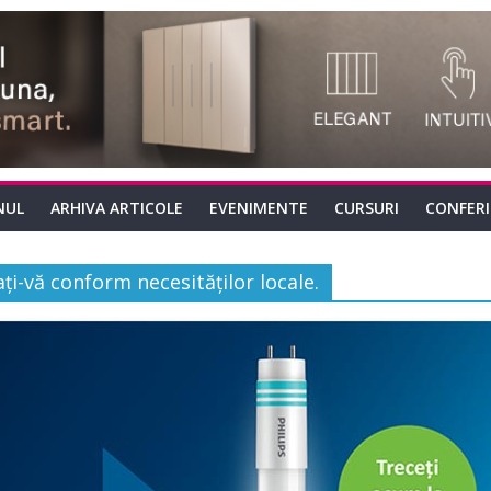
NUL
ARHIVA ARTICOLE
EVENIMENTE
CURSURI
CONFER
ți-vă conform necesităților locale.