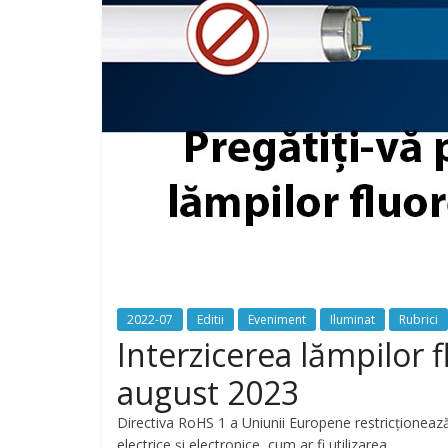
2022-07
Editii
Eveniment
Iluminat
Rubrici
Interzicerea lămpilor f
august 2023
Directiva RoHS 1 a Uniunii Europene restricționeaz
electrice și electronice, cum ar fi utilizarea