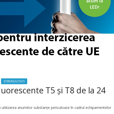
STIRI/NOUTATI
luorescente T5 și T8 de la 24
ă utilizarea anumitor substanțe periculoase în cadrul echipamentelor