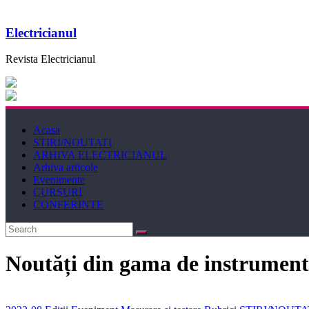
Electricianul
Revista Electricianul
Acasa
STIRI/NOUTATI
ARHIVA ELECTRICIANUL
Arhiva articole
Evenimente
CURSURI
CONFERINTE
Noutăți din gama de instrumente