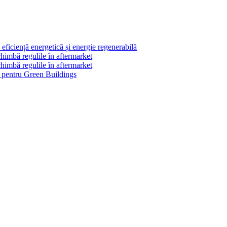
ficiență energetică și energie regenerabilă
himbă regulile în aftermarket
himbă regulile în aftermarket
le pentru Green Buildings