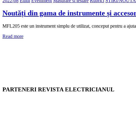
2022-08
Editii
Eveniment
Masurare si testare
Rubrici
STIRI/NOUTA
Noutăți din gama de instrumente și accesor
MFL205 este un instrument simplu de utilizat, conceput pentru a ajuta l
Read more
PARTENERI REVISTA ELECTRICIANUL