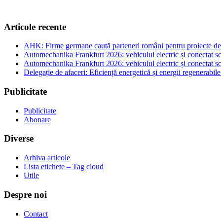
Articole recente
AHK: Firme germane caută parteneri români pentru proiecte de e
Automechanika Frankfurt 2026: vehiculul electric și conectat sc
Automechanika Frankfurt 2026: vehiculul electric și conectat sc
Delegație de afaceri: Eficiență energetică și energii regenerabi
Publicitate
Publicitate
Abonare
Diverse
Arhiva articole
Lista etichete – Tag cloud
Utile
Despre noi
Contact