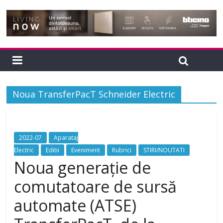
Noua TransferPacT Schneider Electric
2022-07
Aparataj
Electric
Editii
Eveniment
Rubrici
STIRI/NOUTATI
Noua generație de
comutatoare de sursă
automate (ATSE)