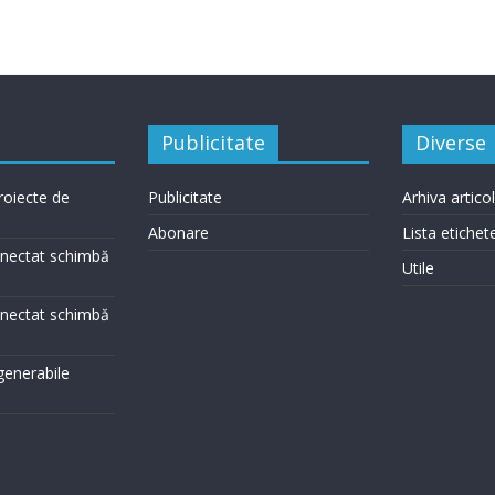
Publicitate
Diverse
roiecte de
Publicitate
Arhiva artico
Abonare
Lista etichet
conectat schimbă
Utile
conectat schimbă
egenerabile