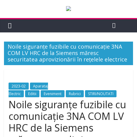
Noile siguranțe fuzibile cu comunicație 3NA
COM LV HRC de la Siemens măresc
securitatea aprovizionării în rețelele electrice
2023-02
Aparataj
Electric
Editii
Eveniment
Rubrici
STIRI/NOUTATI
Noile siguranțe fuzibile cu
comunicație 3NA COM LV
HRC de la Siemens