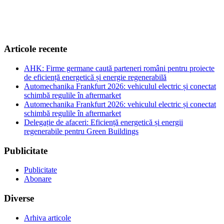
Articole recente
AHK: Firme germane caută parteneri români pentru proiecte
de eficiență energetică și energie regenerabilă
Automechanika Frankfurt 2026: vehiculul electric și conectat
schimbă regulile în aftermarket
Automechanika Frankfurt 2026: vehiculul electric și conectat
schimbă regulile în aftermarket
Delegație de afaceri: Eficiență energetică și energii
regenerabile pentru Green Buildings
Publicitate
Publicitate
Abonare
Diverse
Arhiva articole