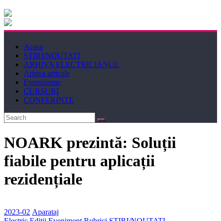
Electricianul
Revista
Acasa
Electricianul
STIRI/NOUTATI
ARHIVA ELECTRICIANUL
Arhiva articole
Evenimente
CURSURI
CONFERINTE
NOARK prezintă: Soluții
fiabile pentru aplicații
rezidențiale
2023-02
Aparataj
Electric
Editii
Eveniment
Rubrici
STIRI/NOUTATI