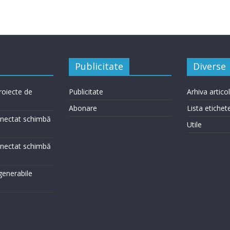
Publicitate
Diverse
roiecte de
Publicitate
Arhiva artico
Abonare
Lista etichet
conectat schimbă
Utile
conectat schimbă
egenerabile