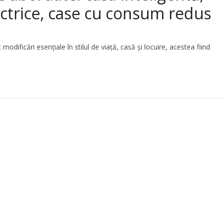
lectrice, case cu consum redus
ificări esenţiale în stilul de viaţă, casă şi locuire, acestea fiind