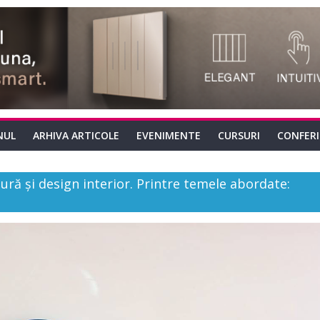
NUL
ARHIVA ARTICOLE
EVENIMENTE
CURSURI
CONFER
ură şi design interior. Printre temele abordate: