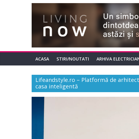
ACASA
STIRI/NOUTATI
ARHIVA ELECTRICIA
Lifeandstyle.ro – Platformă de arhitect
casa inteligentă