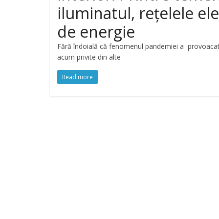
iluminatul, reţelele e
de energie
Fără îndoială că fenomenul pandemiei a provoacat mod
acum privite din alte
Read more