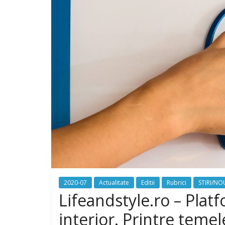
2020-07
Actualitate
Editii
Rubrici
STIRI/NO
Lifeandstyle.ro – Plat
interior. Printre temel