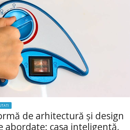
UTATI
formă de arhitectură şi design
e abordate: casa inteligentă,