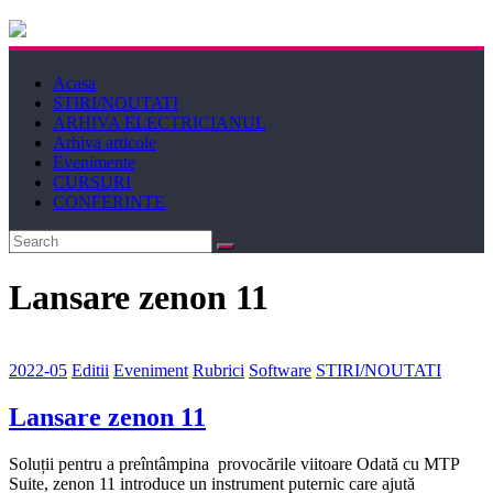
Electricianul
Acasa
Revista
STIRI/NOUTATI
Electricianul
ARHIVA ELECTRICIANUL
Arhiva articole
Evenimente
CURSURI
CONFERINTE
Lansare zenon 11
2022-05
Editii
Eveniment
Rubrici
Software
STIRI/NOUTATI
Lansare zenon 11
Soluții pentru a preîntâmpina provocările viitoare Odată cu MTP
Suite, zenon 11 introduce un instrument puternic care ajută