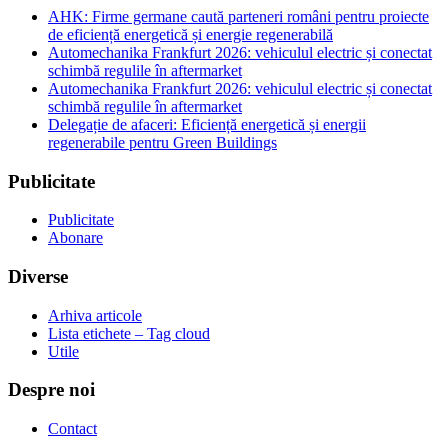
AHK: Firme germane caută parteneri români pentru proiecte
de eficiență energetică și energie regenerabilă
Automechanika Frankfurt 2026: vehiculul electric și conectat
schimbă regulile în aftermarket
Automechanika Frankfurt 2026: vehiculul electric și conectat
schimbă regulile în aftermarket
Delegație de afaceri: Eficiență energetică și energii
regenerabile pentru Green Buildings
Publicitate
Publicitate
Abonare
Diverse
Arhiva articole
Lista etichete – Tag cloud
Utile
Despre noi
Contact