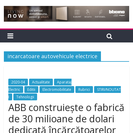
incarcatoare autovehicule electrice
2020-04
Actualitate
Aparataj
Electric
Editii
Electromobilitate
Rubrici
STIRI/NOUTAT
I
Tehnologii
ABB construiește o fabrică
de 30 milioane de dolari
dedicată încărcătoarelor