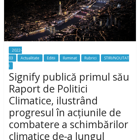
2022-
03
Actualitate
Editii
Iluminat
Rubrici
STIRI/NOUTAT
I
Signify publică primul său
Raport de Politici
Climatice, ilustrând
progresul în acțiunile de
combatere a schimbărilor
climatice de-a lungul