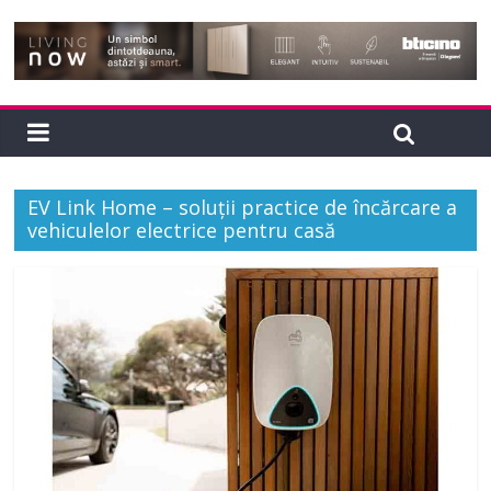
EV Link Home – soluții practice de încărcare a
vehiculelor electrice pentru casă