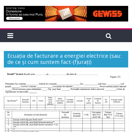
Ecuația de facturare a energiei electrice (sau:
de ce și cum suntem fact-(f)urați)