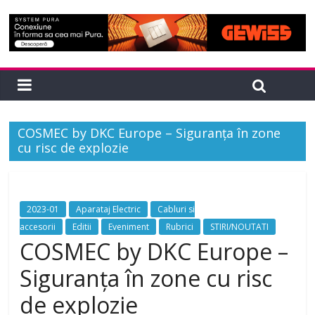
COSMEC by DKC Europe – Siguranța în zone
cu risc de explozie
2023-01
Aparataj Electric
Cabluri si
accesorii
Editii
Eveniment
Rubrici
STIRI/NOUTATI
COSMEC by DKC Europe –
Siguranța în zone cu risc
de explozie