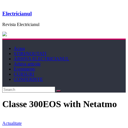
Electricianul
Revista Electricianul
Acasa
STIRI/NOUTATI
ARHIVA ELECTRICIANUL
Arhiva articole
Evenimente
CURSURI
CONFERINTE
Classe 300EOS with Netatmo
Actualitate