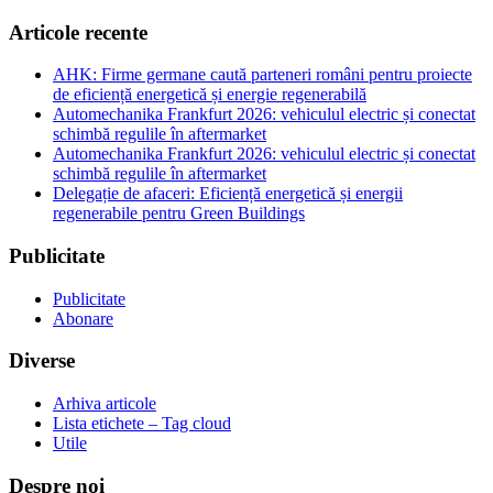
Articole recente
AHK: Firme germane caută parteneri români pentru proiecte
de eficiență energetică și energie regenerabilă
Automechanika Frankfurt 2026: vehiculul electric și conectat
schimbă regulile în aftermarket
Automechanika Frankfurt 2026: vehiculul electric și conectat
schimbă regulile în aftermarket
Delegație de afaceri: Eficiență energetică și energii
regenerabile pentru Green Buildings
Publicitate
Publicitate
Abonare
Diverse
Arhiva articole
Lista etichete – Tag cloud
Utile
Despre noi