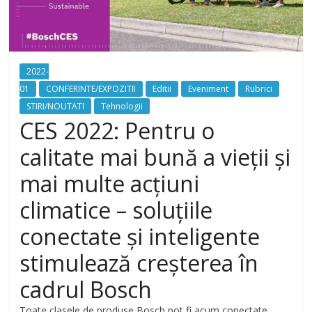
2022-
01
CONFERINTE/EXPOZITII
Editii
Eveniment
Rubrici
STIRI/NOUTATI
Tehnologii
CES 2022: Pentru o
calitate mai bună a vieții și
mai multe acțiuni
climatice – soluțiile
conectate și inteligente
stimulează creșterea în
cadrul Bosch
Toate clasele de produse Bosch pot fi acum conectate