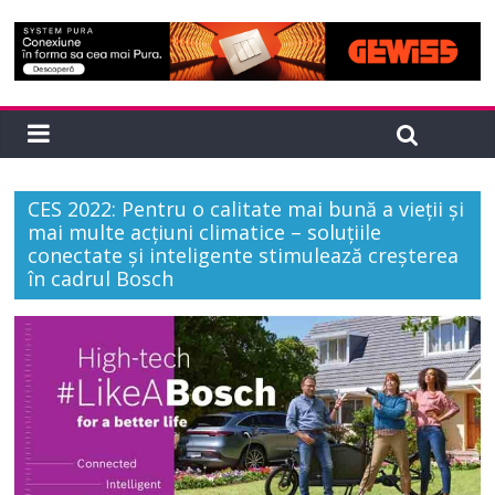
CES 2022: Pentru o calitate mai bună a vieții și
mai multe acțiuni climatice – soluțiile
conectate și inteligente stimulează creșterea
în cadrul Bosch