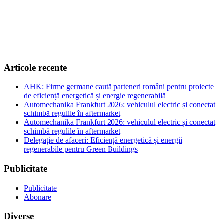
Articole recente
AHK: Firme germane caută parteneri români pentru proiecte
de eficiență energetică și energie regenerabilă
Automechanika Frankfurt 2026: vehiculul electric și conectat
schimbă regulile în aftermarket
Automechanika Frankfurt 2026: vehiculul electric și conectat
schimbă regulile în aftermarket
Delegație de afaceri: Eficiență energetică și energii
regenerabile pentru Green Buildings
Publicitate
Publicitate
Abonare
Diverse