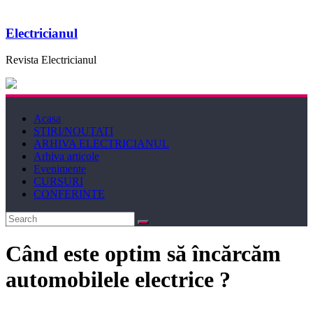
Electricianul
Revista Electricianul
Acasa
STIRI/NOUTATI
ARHIVA ELECTRICIANUL
Arhiva articole
Evenimente
CURSURI
CONFERINTE
Când este optim să încărcăm
automobilele electrice ?