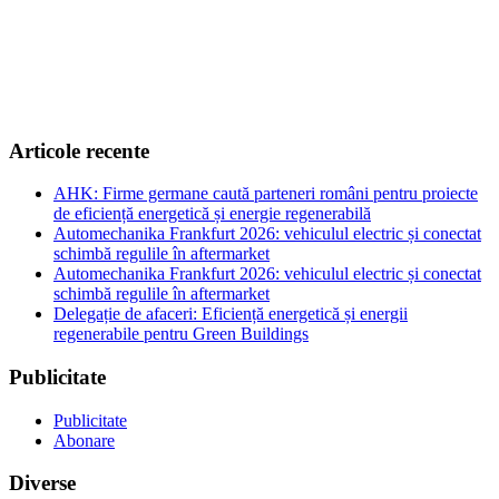
Articole recente
AHK: Firme germane caută parteneri români pentru proiecte
de eficiență energetică și energie regenerabilă
Automechanika Frankfurt 2026: vehiculul electric și conectat
schimbă regulile în aftermarket
Automechanika Frankfurt 2026: vehiculul electric și conectat
schimbă regulile în aftermarket
Delegație de afaceri: Eficiență energetică și energii
regenerabile pentru Green Buildings
Publicitate
Publicitate
Abonare
Diverse