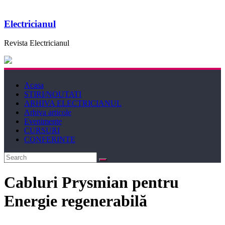
Electricianul
Revista Electricianul
Acasa
STIRI/NOUTATI
ARHIVA ELECTRICIANUL
Arhiva articole
Evenimente
CURSURI
CONFERINTE
Cabluri Prysmian pentru
Energie regenerabilă