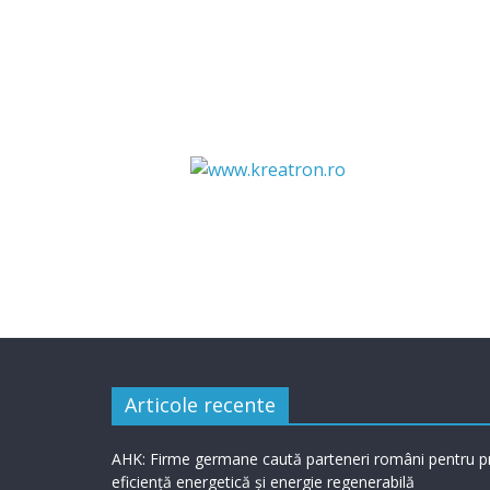
Articole recente
AHK: Firme germane caută parteneri români pentru p
eficiență energetică și energie regenerabilă