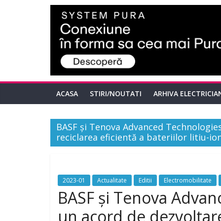
ACASA
STIRI/NOUTATI
ARHIVA ELECTRICIA
BASF și Tenova Advanced Technologies
reciclarea eficientă a bateriilor litiu-io
2023-01
Actualitate
Editii
Electromobilitate
BASF și Tenova Advanc
un acord de dezvoltare