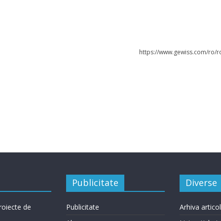
https://www.gewiss.com/ro/r
Publicitate
Diverse
roiecte de
Publicitate
Arhiva artico