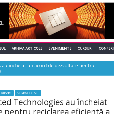
NUL
ARHIVA ARTICOLE
EVENIMENTE
CURSURI
CONFER
 au încheiat un acord de dezvoltare pentru
n
Rubrici
STIRI/NOUTATI
ed Technologies au încheiat
 pentru reciclarea eficientă a