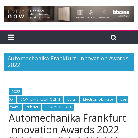
Automechanika Frankfurt Innovation Awards
2022
2022-
05
CONFERINTE/EXPOZITII
Editii
Electromobilitate
Even
iment
Rubrici
STIRI/NOUTATI
Automechanika Frankfurt
Innovation Awards 2022