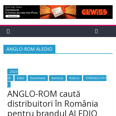
ANGLO-ROM ALEDIO
2023-
05
Editii
Eveniment
Iluminat
Rubrici
STIRI/NOUTAT
I
ANGLO-ROM caută
distribuitori în România
pentru brandul ALEDIO