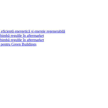
ficiență energetică și energie regenerabilă
himbă regulile în aftermarket
himbă regulile în aftermarket
le pentru Green Buildings