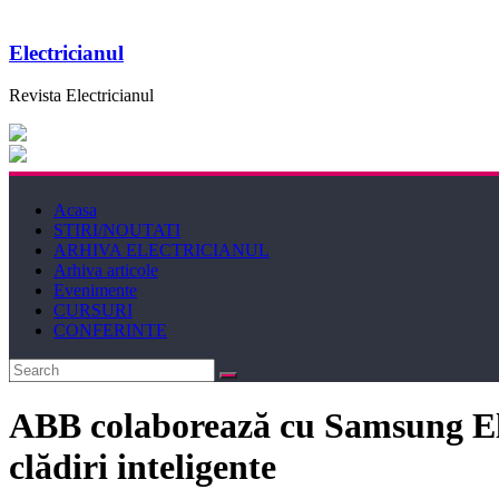
Electricianul
Revista Electricianul
Acasa
STIRI/NOUTATI
ARHIVA ELECTRICIANUL
Arhiva articole
Evenimente
CURSURI
CONFERINTE
ABB colaborează cu Samsung Elec
clădiri inteligente