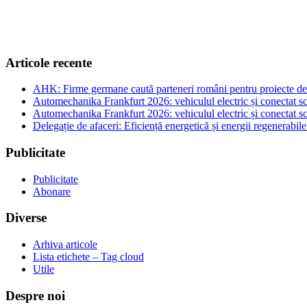
Articole recente
AHK: Firme germane caută parteneri români pentru proiecte de e
Automechanika Frankfurt 2026: vehiculul electric și conectat sc
Automechanika Frankfurt 2026: vehiculul electric și conectat sc
Delegație de afaceri: Eficiență energetică și energii regenerabi
Publicitate
Publicitate
Abonare
Diverse
Arhiva articole
Lista etichete – Tag cloud
Utile
Despre noi