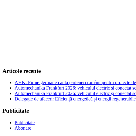
Articole recente
AHK: Firme germane caută parteneri români pentru proiecte de e
Automechanika Frankfurt 2026: vehiculul electric și conectat sc
Automechanika Frankfurt 2026: vehiculul electric și conectat sc
Delegație de afaceri: Eficiență energetică și energii regenerabi
Publicitate
Publicitate
Abonare