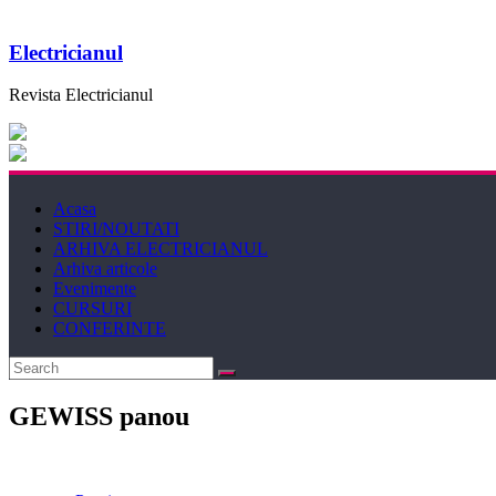
Electricianul
Revista Electricianul
Acasa
STIRI/NOUTATI
ARHIVA ELECTRICIANUL
Arhiva articole
Evenimente
CURSURI
CONFERINTE
GEWISS panou