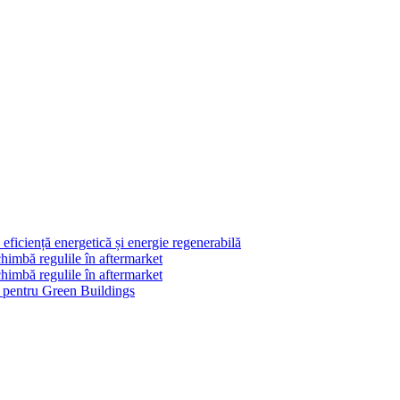
ficiență energetică și energie regenerabilă
himbă regulile în aftermarket
himbă regulile în aftermarket
le pentru Green Buildings