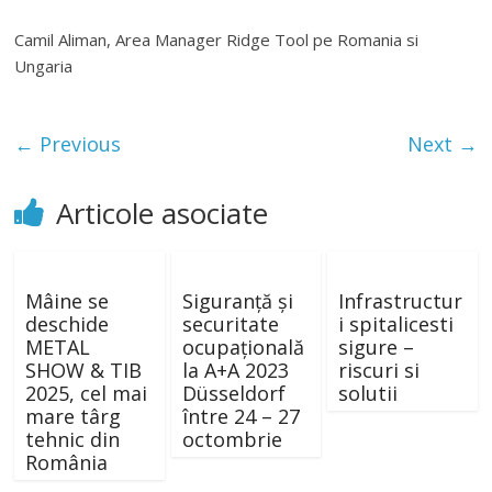
Camil Aliman, Area Manager Ridge Tool pe Romania si
Ungaria
← Previous
Next →
Articole asociate
Mâine se
Siguranță și
Infrastructur
deschide
securitate
i spitalicesti
METAL
ocupațională
sigure –
SHOW & TIB
la A+A 2023
riscuri si
2025, cel mai
Düsseldorf
solutii
mare târg
între 24 – 27
tehnic din
octombrie
România