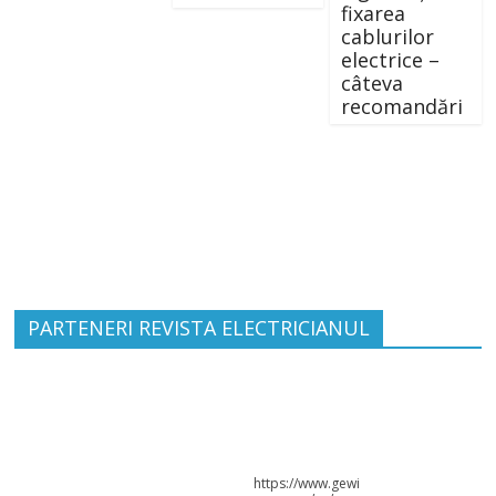
mai puțin
pentru
CO2
legarea și
fixarea
cablurilor
electrice –
câteva
recomandări
PARTENERI REVISTA ELECTRICIANUL