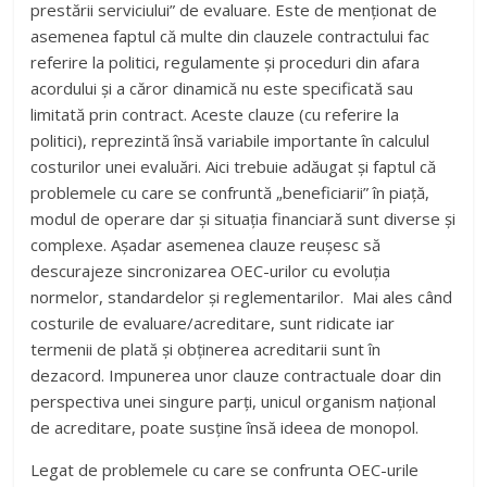
beneficiarului, respectiv obținerea beneficiului în urma „
prestării serviciului” de evaluare. Este de menționat de
asemenea faptul că multe din clauzele contractului fac
referire la politici, regulamente și proceduri din afara
acordului și a căror dinamică nu este specificată sau
limitată prin contract. Aceste clauze (cu referire la
politici), reprezintă însă variabile importante în calculul
costurilor unei evaluări. Aici trebuie adăugat și faptul că
problemele cu care se confruntă „beneficiarii” în piață,
modul de operare dar și situația financiară sunt diverse și
complexe. Așadar asemenea clauze reușesc să
descurajeze sincronizarea OEC-urilor cu evoluția
normelor, standardelor și reglementarilor. Mai ales când
costurile de evaluare/acreditare, sunt ridicate iar
termenii de plată și obținerea acreditarii sunt în
dezacord. Impunerea unor clauze contractuale doar din
perspectiva unei singure parți, unicul organism național
de acreditare, poate susține însă ideea de monopol.