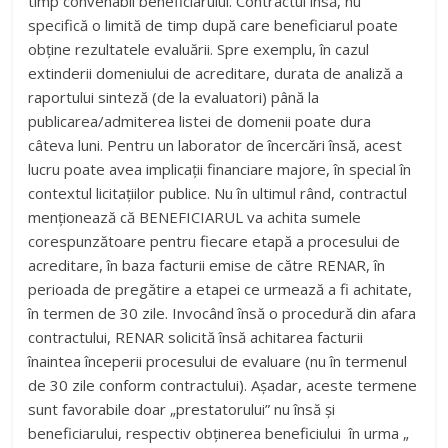
serviciu, RENAR ar trebui să își onoreze obligațiile într-un
timp convenabil beneficiarului. Contractul însă, nu
specifică o limită de timp după care beneficiarul poate
obține rezultatele evaluării. Spre exemplu, în cazul
extinderii domeniului de acreditare, durata de analiză a
raportului sinteză (de la evaluatori) până la
publicarea/admiterea listei de domenii poate dura
câteva luni. Pentru un laborator de încercări însă, acest
lucru poate avea implicații financiare majore, în special în
contextul licitațiilor publice. Nu în ultimul rând, contractul
menționează că BENEFICIARUL va achita sumele
corespunzătoare pentru fiecare etapă a procesului de
acreditare, în baza facturii emise de către RENAR, în
perioada de pregătire a etapei ce urmează a fi achitate,
în termen de 30 zile. Invocând însă o procedură din afara
contractului, RENAR solicită însă achitarea facturii
înaintea începerii procesului de evaluare (nu în termenul
de 30 zile conform contractului). Așadar, aceste termene
sunt favorabile doar „prestatorului” nu însă și