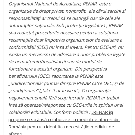
Notă
Organismul Național de Acreditare, RENAR, este o
organizație de drept privat, nonprofit, ale cărui
sarcini
ș
i
responsabilită
ț
i ar trebui să se distingă clar de cele ale
autorită
ț
ilor na
ț
ionale.
Sub protecție legislativă
, RENAR
si-a redactat procedurile necesare pentru a solu
ț
iona
reclama
ț
iile doar împotriva organismelor de evaluare a
conformită
ț
ii (OEC) nu însă și invers. Pentru OEC-uri, nu
există un mecanism de adresare a unor probleme legate
de nemulțumiri/insatisfacții sau de modul de
funcționare a acestui organism.
Din perspectiva
beneficiarului (OEC), raportarea la RENAR este
„unidirecțională” (numai dinspre RENAR către OEC) și de
„condiționare” („
take it or leave it”
).
Ca organizație
neguvernamentală fără scop lucrativ, RENAR ar trebui
însă să opereze/relaționeze cu OEC-urile în spiritul unei
colaborări echitabile. Conform politicii :
„RENAR își
propune o strânsă colaborare cu mediul de afaceri din