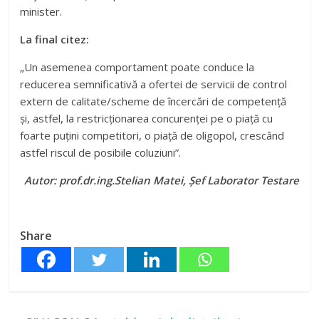
acestei colaborări dar și a unei forme de supraveghere,
a ajuns să dețină o putere de control similară unui
minister.
La final citez:
„Un asemenea comportament poate conduce la
reducerea semnificativă a ofertei de servicii de control
extern de calitate/scheme de încercări de competență
și, astfel, la restricționarea concurenței pe o piață cu
foarte puțini competitori, o piață de oligopol, crescând
astfel riscul de posibile coluziuni”.
Autor: prof.dr.ing.Stelian Matei, Șef Laborator Testare
Share