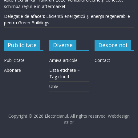
schimbă regulile în aftermarket
Automechanika Frankfurt 2026: vehiculul electric și conectat
schimbă regulile în aftermarket
Delegație de afaceri: Eficiență energetică și energii regenerabile
pentru Green Buildings
Publicitate
Diverse
Despre noi
Publicitate
Arhiva articole
Contact
Abonare
Lista etichete –
Tag cloud
Utile
Copyright © 2026
Electricianul
. All rights reserved.
Webdesign
a:nor