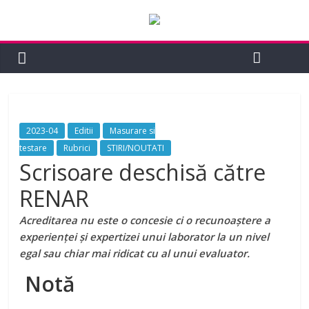
2023-04
Editii
Masurare si
testare
Rubrici
STIRI/NOUTATI
Scrisoare deschisă către
RENAR
Acreditarea nu este o concesie ci o recunoaștere a
experienței și expertizei unui laborator la un nivel
egal sau chiar mai ridicat cu al unui evaluator.