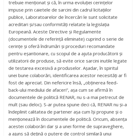
Legat de problemele cu care se confrunta OEC-urile
trebuie menționat și că, în urma evoluției cerințelor
impuse prin caietele de sarcini din cadrul licitațiilor
publice, Laboratoarelor de încercări le sunt solicitate
acreditari și/sau conformități relatate la legislația
Europeană. Aceste Directive și Regulamente
(documentele de referință eliminate) cuprind o serie de
cerințe și oferă îndrumări și proceduri recomandate
pentru eșantionare, cu scopul de a ajuta producătorii și
utilizatorii de produse, să evite orice sarcini inutile legate
de testarea excesivă a produselor. Așadar, în spiritul
unei bune colaborări, identificarea acestor necesități ar fi
fost de apreciat. Din nefericire însă, „obținerea feed-
back-ului mediului de afaceri”, așa cum se afirmă în
documentele de politică RENAR, nu s-a mai petrecut de
mult (sau deloc). S-ar putea spune deci că, RENAR nu și-a
îndeplinit calitatea de partener așa cum își propune și o
menționează în documentele de politică. Oricum, absența