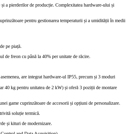
 și a pierderilor de producție. Complexitatea hardware-ului și
uprinzătoare pentru gestionarea temperaturii și a umidității în medii
de pe piață.
ul de freon cu până la 40% per unitate de răcire.
 De asemenea, are integrat hardware-ul IP55, precum și 3 moduri
r 40 kg pentru unitatea de 2 kW) și oferă 3 poziții de montare
ă unei game cuprinzătoare de accesorii și opțiuni de personalizare.
ivită soluție termică.
rde și kituri de modernizare.
 Control and Data Acquisition).