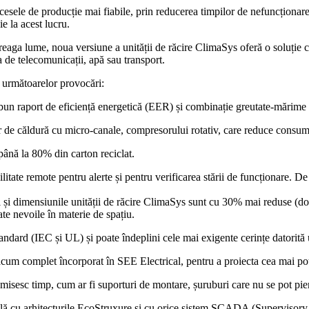
esele de producție mai fiabile, prin reducerea timpilor de nefuncționare
e la acest lucru.
treaga lume, noua versiune a unității de răcire ClimaSys oferă o soluție c
ura de telecomunicații, apă sau transport.
d următoarelor provocări:
bun raport de eficiență energetică (EER) și combinație greutate-mărime 
or de căldură cu micro-canale, compresorului rotativ, care reduce consum
până la 80% din carton reciclat.
ilitate remote pentru alerte și pentru verificarea stării de funcționare.
și dimensiunile unității de răcire ClimaSys sunt cu 30% mai reduse (doa
oate nevoile în materie de spațiu.
-standard (IEC și UL) și poate îndeplini cele mai exigente cerințe datorit
um complet încorporat în SEE Electrical, pentru a proiecta cea mai potr
omisesc timp, cum ar fi suporturi de montare, șuruburi care nu se pot pie
ă cu arhitecturile EcoStruxure și cu orice sistem SCADA (Supervisory