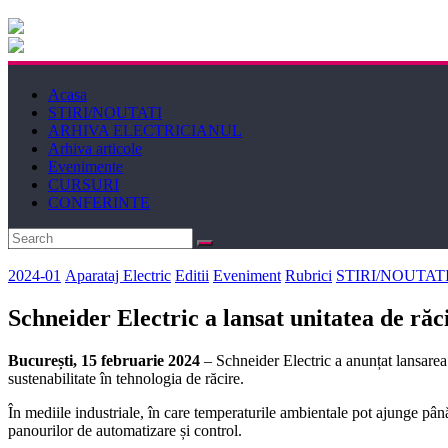
Electricianul
Revista
Acasa
Electricianul
STIRI/NOUTATI
ARHIVA ELECTRICIANUL
Arhiva articole
Evenimente
CURSURI
CONFERINTE
2024-01
Aparataj Electric
Editii
Eveniment
Rubrici
STIRI/NOUTAT
Schneider Electric a lansat unitatea de ră
București, 15 februarie 2024
– Schneider Electric a anunțat lansarea 
sustenabilitate în tehnologia de răcire.
În mediile industriale, în care temperaturile ambientale pot ajunge până
panourilor de automatizare și control.