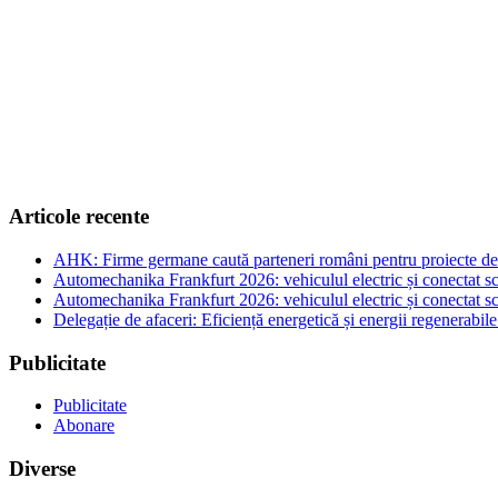
Articole recente
AHK: Firme germane caută parteneri români pentru proiecte de e
Automechanika Frankfurt 2026: vehiculul electric și conectat sc
Automechanika Frankfurt 2026: vehiculul electric și conectat sc
Delegație de afaceri: Eficiență energetică și energii regenerabi
Publicitate
Publicitate
Abonare
Diverse