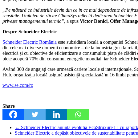
„Pe măsură ce industriile devin din ce în ce mai dependente de infrastr
sensibile. Unitatea de răcire ClimaSys reflectă dedicarea Schneider Elec
privește managementul termic”
, a spus
Victor Donici, Offer Manage
Despre Schneider Electric
Schneider Electric România
este subsidiara locală a companiei Schneid
din cele mai diverse domenii economice – de la industria grea la retail
electrică și cu obiective de eficientizare a consumului: piața de clădiri 
piețe acoperă 70% din consumul energetic mondial, iar Schneider Electr
Având 300 de angajați care urmează cariere locale și internaționale,
Hub, organizația locală asigură asistență specializată în 16 limbi pentru
www.se.com/ro
Share
←
Schneider Electric anunta evolutia EcoStruxure IT cu raporta
Schneider Electric a depășit obiectivele de sustenabilitate pentr