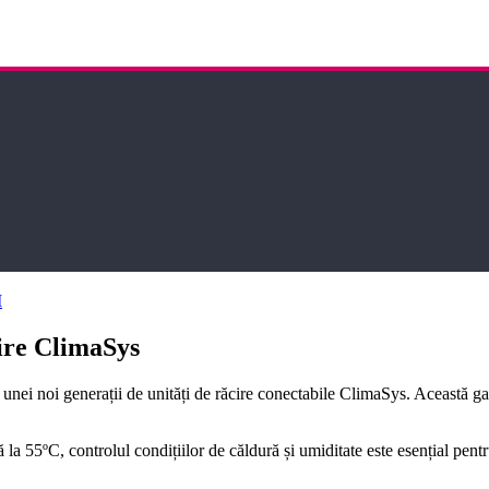
I
cire ClimaSys
unei noi generații de unități de răcire conectabile ClimaSys. Această gamă
 la 55ºC, controlul condițiilor de căldură și umiditate este esențial pen