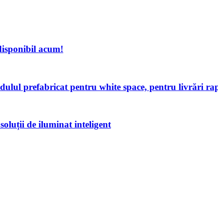
disponibil acum!
lul prefabricat pentru white space, pentru livrări rap
oluții de iluminat inteligent