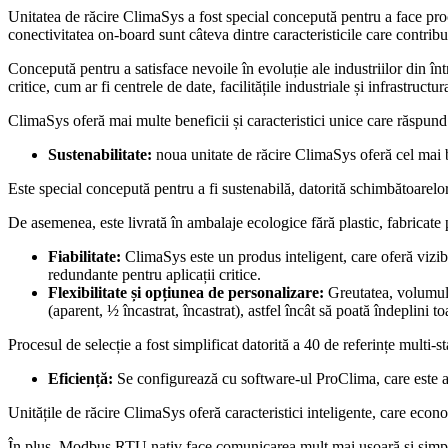
Unitatea de răcire ClimaSys a fost special concepută pentru a face proc
conectivitatea on-board sunt câteva dintre caracteristicile care contribui
Concepută pentru a satisface nevoile în evoluție ale industriilor din în
critice, cum ar fi centrele de date, facilitățile industriale și infrastruct
ClimaSys oferă mai multe beneficii și caracteristici unice care răspun
Sustenabilitate:
noua unitate de răcire ClimaSys oferă cel mai 
Este special concepută pentru a fi sustenabilă, datorită schimbătoarel
De asemenea, este livrată în ambalaje ecologice fără plastic, fabricate 
Fiabilitate:
ClimaSys este un produs inteligent, care oferă vizib
redundante pentru aplicații critice.
Flexibilitate și opțiunea de personalizare:
Greutatea, volumul 
(aparent, ½ încastrat, încastrat), astfel încât să poată îndeplini t
Procesul de selecție a fost simplificat datorită a 40 de referințe multi
Eficiență:
Se configurează cu software-ul ProClima, care este ac
Unitățile de răcire ClimaSys oferă caracteristici inteligente, care econ
În plus, Modbus RTU nativ face comunicarea mult mai ușoară și simpl