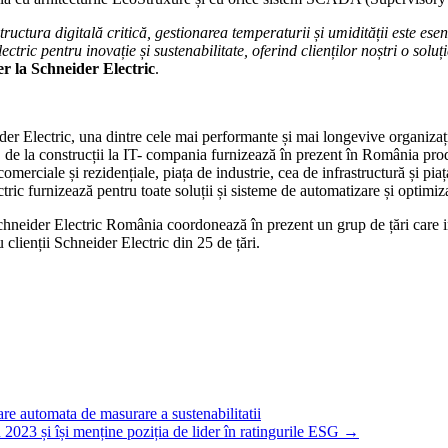
uctura digitală critică, gestionarea temperaturii și umidității este esen
tric pentru inovație și sustenabilitate, oferind clienților noștri o solu
r la Schneider Electric
.
er Electric, una dintre cele mai performante și mai longevive organizați
, de la construcții la IT- compania furnizează în prezent în România prod
comerciale și rezidențiale, piața de industrie, cea de infrastructură și pi
ic furnizează pentru toate soluții și sisteme de automatizare și optimi
 Schneider Electric România coordonează în prezent un grup de țări car
 clienții Schneider Electric din 25 de țări.
re automata de masurare a sustenabilitatii
u 2023 și își menține poziția de lider în ratingurile ESG
→