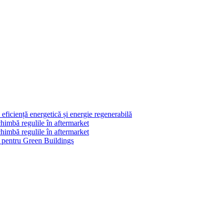
ficiență energetică și energie regenerabilă
himbă regulile în aftermarket
himbă regulile în aftermarket
le pentru Green Buildings