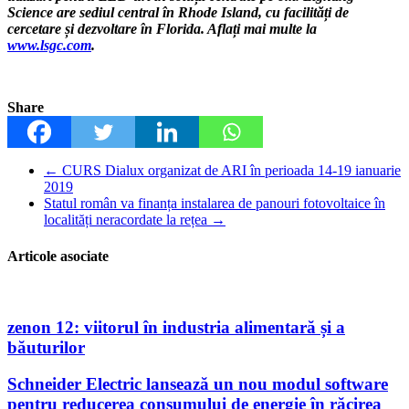
Science are sediul central în Rhode Island, cu facilități de
cercetare și dezvoltare în Florida. Aflați mai multe la
www.lsgc.com
.
Share
←
CURS Dialux organizat de ARI în perioada 14-19 ianuarie
2019
Statul român va finanța instalarea de panouri fotovoltaice în
localități neracordate la rețea
→
Articole asociate
zenon 12: viitorul în industria alimentară și a
băuturilor
Schneider Electric lansează un nou modul software
pentru reducerea consumului de energie în răcirea