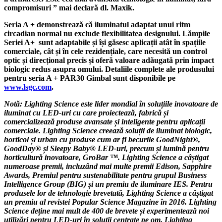
compromisuri ” mai declară dl. Maxik.
Seria A + demonstrează că iluminatul adaptat unui ritm
circadian normal nu exclude flexibilitatea designului. Lămpile
Seriei A+ sunt adaptabile și își găsesc aplicații atât în ​​spațiile
comerciale, cât și în cele rezidențiale, care necesită un control
optic și direcțional precis și oferă valoare adăugată prin impact
biologic redus asupra omului.
Detaliile complete ale produsului
pentru seria A + PAR30 Gimbal sunt disponibile pe
www.lsgc.com
.
Notă: Lighting Science este lider mondial în soluțiile inovatoare de
iluminat cu LED-uri cu care proiectează, fabrică și
comercializează produse avansate și inteligente pentru aplicații
comerciale. Lighting Science creează soluții de iluminat biologic,
horticol și urban cu produse cum ar fi becurile GoodNight®,
GoodDay® și Sleepy Baby® LED-uri, precum și lumină pentru
horticultură inovatoare, GroBar ™. Lighting Science a câștigat
numeroase premii, incluzând mai multe premii Edison, Sapphire
Awards, Premiul pentru sustenabilitate pentru grupul Business
Intelligence Group (BIG) și un premiu de iluminare IES. Pentru
produsele lor de tehnologie brevetată, Lighting Science a câștigat
un premiu al revistei Popular Science Magazine în 2016. Lighting
Science deține mai mult de 400 de brevete și experimentează noi
utilizări pentru LED-uri în soluții centrate pe om. Lighting