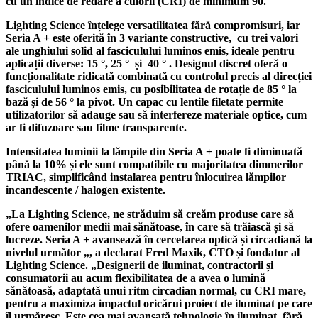
cu un indice de redare a culorii (CRI) de minimum 90.
Lighting Science înțelege versatilitatea fără compromisuri, iar
Seria A + este oferită în 3 variante constructive, cu trei valori
ale unghiului solid al fasciculului luminos emis, ideale pentru
aplicații diverse: 15 °, 25 ° și 40 ° . Designul discret oferă o
funcționalitate ridicată combinată cu controlul precis al direcției
fasciculului luminos emis, cu posibilitatea de rotație de 85 ° la
bază și de 56 ° la pivot. Un capac cu lentile filetate permite
utilizatorilor să adauge sau să interfereze materiale optice, cum
ar fi difuzoare sau filme transparente.
Intensitatea luminii la lămpile din Seria A + poate fi diminuată
până la 10% și ele sunt compatibile cu majoritatea dimmerilor
TRIAC, simplificând instalarea pentru înlocuirea lămpilor
incandescente / halogen existente.
„La Lighting Science, ne străduim să creăm produse care să
ofere oamenilor medii mai sănătoase, în care să trăiască și să
lucreze. Seria A + avansează în cercetarea optică și circadiană la
nivelul următor „, a declarat Fred Maxik, CTO și fondator al
Lighting Science. „Designerii de iluminat, contractorii și
consumatorii au acum flexibilitatea de a avea o lumină
sănătoasă, adaptată unui ritm circadian normal, cu CRI mare,
pentru a maximiza impactul oricărui proiect de iluminat pe care
îl urmăresc. Este cea mai avansată tehnologie în iluminat, fără