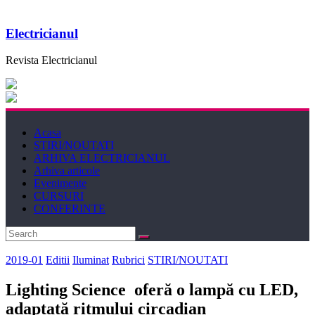
Electricianul
Revista Electricianul
Acasa
STIRI/NOUTATI
ARHIVA ELECTRICIANUL
Arhiva articole
Evenimente
CURSURI
CONFERINTE
2019-01
Editii
Iluminat
Rubrici
STIRI/NOUTATI
Lighting Science oferă o lampă cu LED,
adaptată ritmului circadian