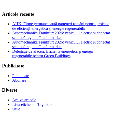
Articole recente
AHK: Firme germane caută parteneri români pentru proiecte
de eficiență energetică și energie regenerabilă
Automechanika Frankfurt 2026: vehiculul electric și conectat
schimbă regulile în aftermarket
Automechanika Frankfurt 2026: vehiculul electric și conectat
schimbă regulile în aftermarket
Delegație de afaceri: Eficiență energetică și energii
regenerabile pentru Green Buildings
Publicitate
Publicitate
Abonare
Diverse
Arhiva articole
Lista etichete – Tag cloud
Utile