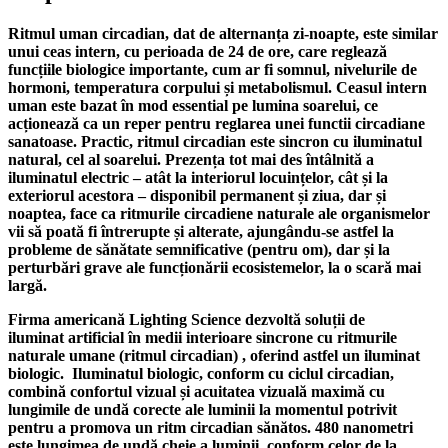
Ritmul uman circadian, dat de alternanța zi-noapte, este similar
unui ceas intern, cu perioada de 24 de ore, care reglează
funcțiile biologice importante, cum ar fi somnul, nivelurile de
hormoni, temperatura corpului și metabolismul. Ceasul intern
uman este bazat în mod essential pe lumina soarelui, ce
acționează ca un reper pentru reglarea unei functii circadiane
sanatoase. Practic, ritmul circadian este sincron cu iluminatul
natural, cel al soarelui. Prezența tot mai des întâlnită a
iluminatul electric – atât la interiorul locuințelor, cât și la
exteriorul acestora – disponibil permanent și ziua, dar și
noaptea, face ca ritmurile circadiene naturale ale organismelor
vii să poată fi întrerupte și alterate, ajungându-se astfel la
probleme de sănătate semnificative (pentru om), dar și la
perturbări grave ale funcționării ecosistemelor, la o scară mai
largă.
Firma americană Lighting Science dezvoltă soluții de
iluminat artificial în medii interioare sincrone cu ritmurile
naturale umane (ritmul circadian) , oferind astfel un iluminat
biologic.
Iluminatul biologic, conform cu ciclul circadian,
combină confortul vizual și acuitatea vizuală maximă cu
lungimile de undă corecte ale luminii la momentul potrivit
pentru a promova un ritm circadian sănătos. 480 nanometri
este lungimea de undă cheie a luminii, conform celor de la