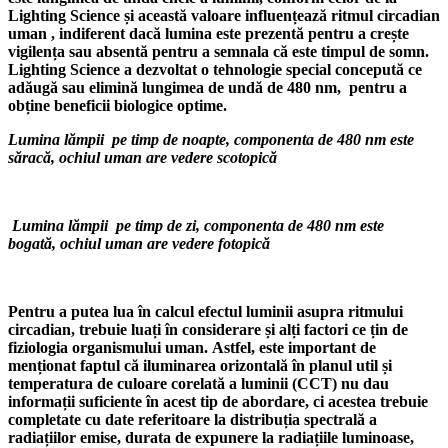
Lighting Science și această valoare influențează ritmul circadian
uman , indiferent dacă lumina este prezentă pentru a crește
vigilența sau absentă pentru a semnala că este timpul de somn.
Lighting Science a dezvoltat o tehnologie special concepută ce
adăugă sau elimină lungimea de undă de 480 nm, pentru a
obține beneficii biologice optime.
Lumina lămpii pe timp de noapte, componenta de 480 nm este
săracă,
ochiul uman are vedere scotopică
Lumina lămpii pe timp de zi, componenta de 480 nm este
bogată,
ochiul uman are vedere fotopică
Pentru a putea lua în calcul efectul luminii asupra ritmului
circadian, trebuie luați în considerare și alți factori ce țin de
fiziologia organismului uman.
Astfel, este important de
menționat faptul că iluminarea orizontală în planul util și
temperatura de culoare corelată a luminii (CCT) nu dau
informații suficiente în acest tip de abordare, ci acestea trebuie
completate cu date referitoare la distribuția spectrală a
radiațiilor emise, durata de expunere la radiațiile luminoase,