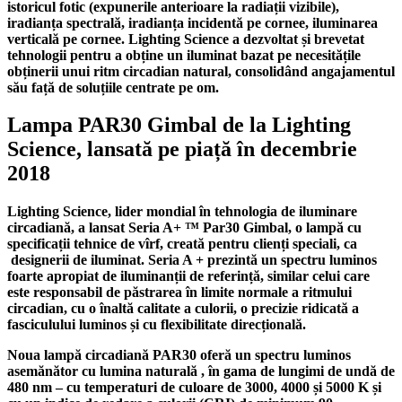
istoricul fotic (expunerile anterioare la radiații vizibile),
iradianța spectrală, iradianța incidentă pe cornee, iluminarea
verticală pe cornee.
Lighting Science a dezvoltat și brevetat
tehnologii pentru a obține un iluminat bazat pe necesitățile
obținerii unui ritm circadian natural, consolidând angajamentul
său față de soluțiile centrate pe om.
Lampa PAR30 Gimbal de la Lighting
Science, lansată pe piață în decembrie
2018
Lighting Science, lider mondial în tehnologia de iluminare
circadiană, a lansat Seria A+ ™ Par30 Gimbal, o lampă cu
specificații tehnice de vîrf, creată pentru clienți speciali, ca
designerii de iluminat. Seria A + prezintă un spectru luminos
foarte apropiat de iluminanții de referință, similar celui care
este responsabil de păstrarea în limite normale a ritmului
circadian, cu o înaltă calitate a culorii, o precizie ridicată a
fasciculului luminos și cu flexibilitate direcțională.
Noua lampă circadiană PAR30 oferă un spectru luminos
asemănător cu lumina naturală , în gama de lungimi de undă de
480 nm – cu temperaturi de culoare de 3000, 4000 și 5000 K și