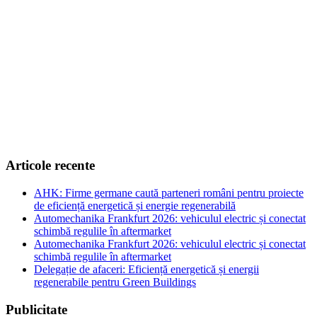
Articole recente
AHK: Firme germane caută parteneri români pentru proiecte
de eficiență energetică și energie regenerabilă
Automechanika Frankfurt 2026: vehiculul electric și conectat
schimbă regulile în aftermarket
Automechanika Frankfurt 2026: vehiculul electric și conectat
schimbă regulile în aftermarket
Delegație de afaceri: Eficiență energetică și energii
regenerabile pentru Green Buildings
Publicitate