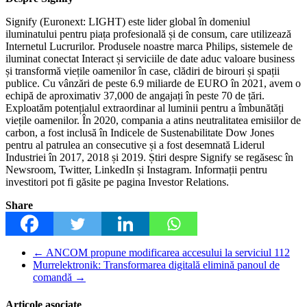
Signify (Euronext: LIGHT) este lider global în domeniul
iluminatului pentru piața profesională și de consum, care utilizează
Internetul Lucrurilor. Produsele noastre marca Philips, sistemele de
iluminat conectat Interact și serviciile de date aduc valoare business
și transformă viețile oamenilor în case, clădiri de birouri și spații
publice. Cu vânzări de peste 6.9 miliarde de EURO în 2021, avem o
echipă de aproximativ 37,000 de angajați în peste 70 de țări.
Exploatăm potențialul extraordinar al luminii pentru a îmbunătăți
viețile oamenilor. În 2020, compania a atins neutralitatea emisiilor de
carbon, a fost inclusă în Indicele de Sustenabilitate Dow Jones
pentru al patrulea an consecutive și a fost desemnată Liderul
Industriei în 2017, 2018 și 2019. Știri despre Signify se regăsesc în
Newsroom, Twitter, LinkedIn și Instagram. Informații pentru
investitori pot fi găsite pe pagina Investor Relations.
Share
←
ANCOM propune modificarea accesului la serviciul 112
Murrelektronik: Transformarea digitală elimină panoul de
comandă
→
Articole asociate