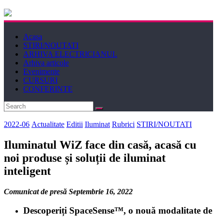
Electricianul
Acasa
Revista
STIRI/NOUTATI
Electricianul
ARHIVA ELECTRICIANUL
Arhiva articole
Evenimente
CURSURI
CONFERINTE
2022-06
Actualitate
Editii
Iluminat
Rubrici
STIRI/NOUTATI
Iluminatul WiZ face din casă, acasă cu
noi produse și soluții de iluminat
inteligent
Comunicat de presă Septembrie 16, 2022
Descoperiți SpaceSense™, o nouă modalitate de