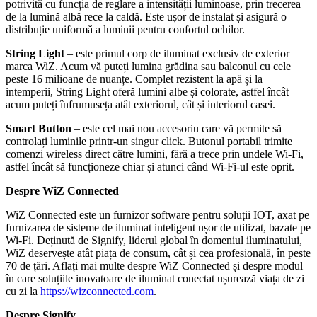
potrivită cu funcția de reglare a intensității luminoase, prin trecerea
de la lumină albă rece la caldă. Este ușor de instalat și asigură o
distribuție uniformă a luminii pentru confortul ochilor.
String Light
– este primul corp de iluminat exclusiv de exterior
marca WiZ. Acum vă puteți lumina grădina sau balconul cu cele
peste 16 milioane de nuanțe. Complet rezistent la apă și la
intemperii, String Light oferă lumini albe și colorate, astfel încât
acum puteți înfrumuseța atât exteriorul, cât și interiorul casei.
Smart Button
– este cel mai nou accesoriu care vă permite să
controlați luminile printr-un singur click. Butonul portabil trimite
comenzi wireless direct către lumini, fără a trece prin undele Wi-Fi,
astfel încât să funcționeze chiar și atunci când Wi-Fi-ul este oprit.
Despre WiZ Connected
WiZ Connected este un furnizor software pentru soluții IOT, axat pe
furnizarea de sisteme de iluminat inteligent ușor de utilizat, bazate pe
Wi-Fi. Deținută de Signify, liderul global în domeniul iluminatului,
WiZ deservește atât piața de consum, cât și cea profesională, în peste
70 de țări. Aflați mai multe despre WiZ Connected și despre modul
în care soluțiile inovatoare de iluminat conectat ușurează viața de zi
cu zi la
https://wizconnected.com
.
Despre Signify