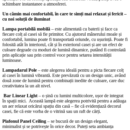
schimbare instantanee a atmosferei.
Un cămin mai confortabil, în care te simți mai relaxat și fericit –
cu noi soluții de iluminat
Lampa portabilă
mobilă
– este alimentată cu baterii și face ca
fiecare colț al casei să fie primitor. Cu ajutorul mânerului moale și
confortabil, lumina poate fi transportată oriunde, cu ușurință. Poate fi
folosită atât în interiorul, cât și în exteriorul casei și are un efect de
culoare degrade cu moduri de lumină dinamice, putând fi controlată
prin aplicație sau prin control voce pentru setarea intensității
luminoase.
Lampadarul Pole
– este alegerea ideală pentru a picta fiecare colț
al casei în lumină vibrantă. Este prevăzută cu un design unic, având
două zone de lumină pentru combinații inedite de culoare, care duc
creativitatea la un alt nivel.
Bar Linear Light
– o șină cu lumini multicolore, ușor de integrat
în spații mici. Această lampă este alegerea potrivită pentru a adăuga
un aer relaxat oricărui spațiu din casă – fie că evidențiază decorul
casei, fie că este vorba de o vitrină sau un raft de cărți.
Plafonul Panel Ceiling
– se bucură de un design elegant,
minimalist și se potrivește în orice decor. Puteți seta ambianța