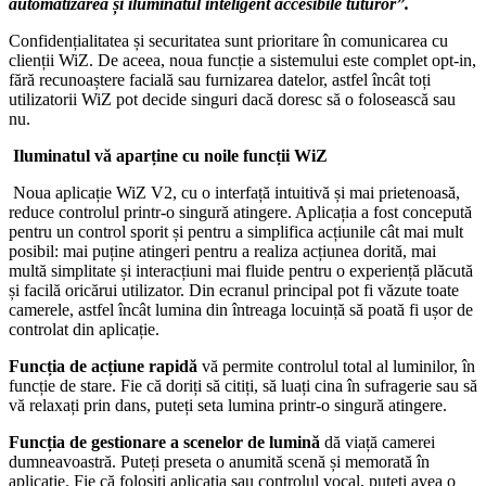
automatizarea și iluminatul inteligent accesibile tuturor”.
Confidențialitatea și securitatea sunt prioritare în comunicarea cu
clienții WiZ. De aceea, noua funcție a sistemului este complet opt-in,
fără recunoaștere facială sau furnizarea datelor, astfel încât toți
utilizatorii WiZ pot decide singuri dacă doresc să o folosească sau
nu.
Iluminatul vă aparține cu noile funcții WiZ
Noua aplicație WiZ V2, cu o interfață intuitivă și mai prietenoasă,
reduce controlul printr-o singură atingere. Aplicația a fost concepută
pentru un control sporit și pentru a simplifica acțiunile cât mai mult
posibil: mai puține atingeri pentru a realiza acțiunea dorită, mai
multă simplitate și interacțiuni mai fluide pentru o experiență plăcută
și facilă oricărui utilizator. Din ecranul principal pot fi văzute toate
camerele, astfel încât lumina din întreaga locuință să poată fi ușor de
controlat din aplicație.
Funcția de acțiune rapidă
vă permite controlul total al luminilor, în
funcție de stare. Fie că doriți să citiți, să luați cina în sufragerie sau să
vă relaxați prin dans, puteți seta lumina printr-o singură atingere.
Funcția de gestionare a scenelor de lumină
dă viață camerei
dumneavoastră. Puteți preseta o anumită scenă și memorată în
aplicație. Fie că folosiți aplicația sau controlul vocal, puteți avea o