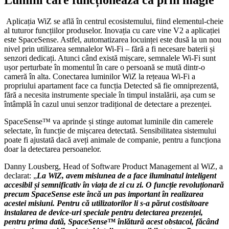
Aplicația WiZ se află în centrul ecosistemului, fiind elementul-cheie
al tuturor funcțiilor produselor. Inovația cu care vine V2 a aplicației
este SpaceSense. Astfel, automatizarea locuinței este dusă la un nou
nivel prin utilizarea semnalelor Wi-Fi – fără a fi necesare baterii și
senzori dedicați. Atunci când există mișcare, semnalele Wi-Fi sunt
ușor perturbate în momentul în care o persoană se mută dintr-o
cameră în alta. Conectarea luminilor WiZ la rețeaua Wi-Fi a
propriului apartament face ca funcția Detected să fie omniprezentă,
fără a necesita instrumente speciale în timpul instalării, așa cum se
întâmplă în cazul unui senzor tradițional de detectare a prezenței.
SpaceSense™ va aprinde și stinge automat luminile din camerele
selectate, în funcție de mișcarea detectată. Sensibilitatea sistemului
poate fi ajustată dacă aveți animale de companie, pentru a funcționa
doar la detectarea persoanelor.
Danny Lousberg, Head of Software Product Management al WiZ, a
declarat: „
La WiZ, avem misiunea de a face iluminatul inteligent
accesibil și semnificativ în viața de zi cu zi. O funcție revoluționară
precum SpaceSense este încă un pas important în realizarea
acestei misiuni. Pentru că utilizatorilor li s-a părut costisitoare
instalarea de device-uri speciale pentru detectarea prezenței,
pentru prima dată, SpaceSense™ înlătură acest obstacol, făcând