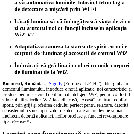
a vă automatiza luminile, folosind tehnologia
de detectare a mișcării prin Wi-Fi
Lăsați lumina să vă îmbogățească viața de zi cu
zi cu ajutorul noilor funcții incluse în aplicația
WiZ V2
Adaptați-vă camera la starea de spirit cu noile
corpuri de iluminat și accesorii de control WiZ
Îmbrăcați-vă grădina în culori cu noile corpuri
de iluminat de la WiZ
București, România –
Signify
(Euronext: LIGHT), lider global în
domeniul iluminatului, introduce o nouă aplicație, noi caracteristici și
produse pentru sistemul de iluminat inteligent WiZ, pentru confortul
zilnic al utilizatorilor. WiZ face din casă, „Acasă” printr-un confort
sporit, prin grijă și oferirea cadrului perfect pentru relaxare, datorită
ecosistemului său surprinzător de atent, care acum devine și mai
inteligent datorită aplicației, noilor produse și funcției revoluționare
SpaceSense™.
Lumini care funcționează ca prin magie