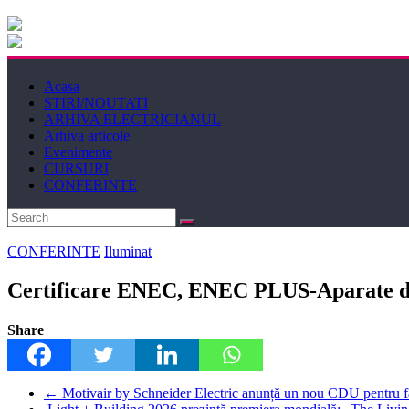
Electricianul
Revista
Acasa
Electricianul
STIRI/NOUTATI
ARHIVA ELECTRICIANUL
Arhiva articole
Evenimente
CURSURI
CONFERINTE
CONFERINTE
Iluminat
Certificare ENEC, ENEC PLUS-Aparate de i
Share
←
Motivair by Schneider Electric anunță un nou CDU pentru fa