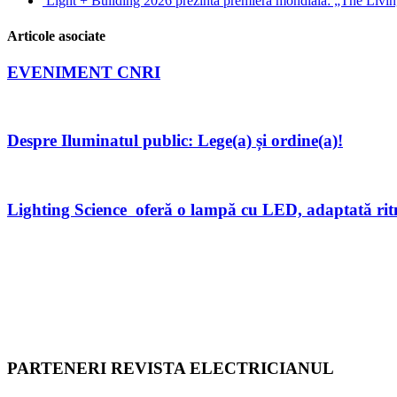
Light + Building 2026 prezintă premiera mondială: „The Living
Articole asociate
EVENIMENT CNRI
Despre Iluminatul public: Lege(a) și ordine(a)!
Lighting Science oferă o lampă cu LED, adaptată rit
PARTENERI REVISTA ELECTRICIANUL