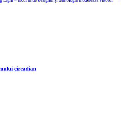
 Light – locul unde designul și tehnologia modelează viitorul”
→
mului circadian