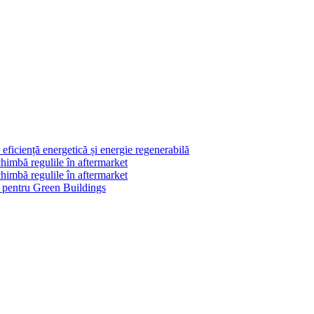
ficiență energetică și energie regenerabilă
himbă regulile în aftermarket
himbă regulile în aftermarket
le pentru Green Buildings