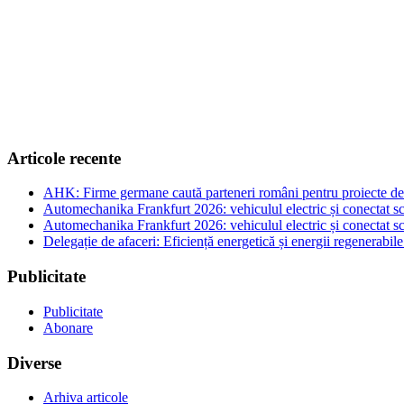
Articole recente
AHK: Firme germane caută parteneri români pentru proiecte de e
Automechanika Frankfurt 2026: vehiculul electric și conectat sc
Automechanika Frankfurt 2026: vehiculul electric și conectat sc
Delegație de afaceri: Eficiență energetică și energii regenerabi
Publicitate
Publicitate
Abonare
Diverse
Arhiva articole