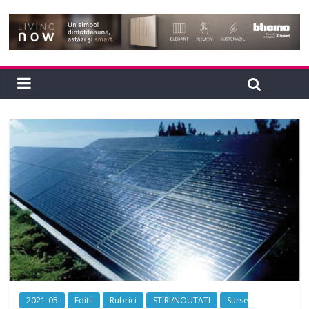
2021-05
Editii
Rubrici
STIRI/NOUTATI
Surse