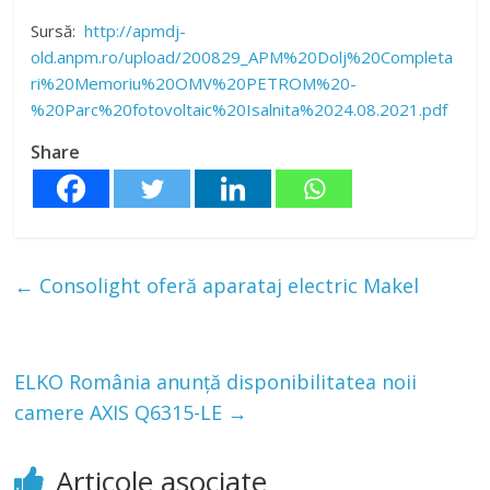
Sursă:
http://apmdj-
old.anpm.ro/upload/200829_APM%20Dolj%20Completa
ri%20Memoriu%20OMV%20PETROM%20-
%20Parc%20fotovoltaic%20Isalnita%2024.08.2021.pdf
Share
←
Consolight oferă aparataj electric Makel
ELKO România anunță disponibilitatea noii
camere AXIS Q6315-LE
→
Articole asociate