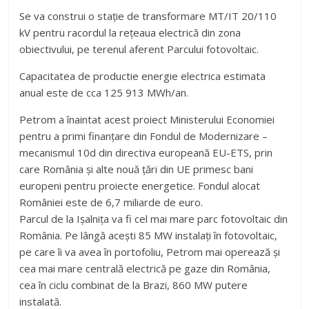
Se va construi o staţie de transformare MT/IT 20/110
kV pentru racordul la reţeaua electrică din zona
obiectivului, pe terenul aferent Parcului fotovoltaic.
Capacitatea de productie energie electrica estimata
anual este de cca 125 913 MWh/an.
Petrom a înaintat acest proiect Ministerului Economiei
pentru a primi finanțare din Fondul de Modernizare –
mecanismul 10d din directiva europeană EU-ETS, prin
care România și alte nouă țări din UE primesc bani
europeni pentru proiecte energetice. Fondul alocat
României este de 6,7 miliarde de euro.
Parcul de la Ișalnița va fi cel mai mare parc fotovoltaic din
România. Pe lângă aceşti 85 MW instalaţi în fotovoltaic,
pe care îi va avea în portofoliu, Petrom mai operează și
cea mai mare centrală electrică pe gaze din România,
cea în ciclu combinat de la Brazi, 860 MW putere
instalată.