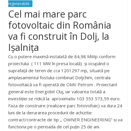
regenerabile
Cel mai mare parc
fotovoltaic din România
va fi construit în Dolj, la
Ișalnița
Cu o putere maximă instalată de 84,98 MWp conform
proiectului ( 111 MW în presa locală) și ocupând o
suprafață de teren de cca 1201297 mp, situată pe
amplasamentul fostului combinat Doljchim, centrala
fotovoltaică va fi operată de OMV Petrom . Proiectant
general este Energobit Cluj, iar valoarea totală a
investiției se ridică la aproximativ 103 553 573,59 euro.
Faza de construire (realizare parc fotovoltaic) va dura 24
luni de la derurarea procedurii de achizitie
contract/contracte de tip ,, OWNER ENGINEERING” si va
functiona pe o perioada de cel puţin 25 de ani.