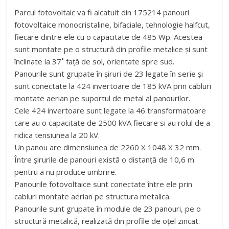
Parcul fotovoltaic va fi alcatuit din 175214 panouri
fotovoltaice monocristaline, bifaciale, tehnologie halfcut,
fiecare dintre ele cu o capacitate de 485 Wp. Acestea
sunt montate pe o structură din profile metalice şi sunt
înclinate la 37˚ faţă de sol, orientate spre sud.
Panourile sunt grupate în şiruri de 23 legate în serie şi
sunt conectate la 424 invertoare de 185 kVA prin cabluri
montate aerian pe suportul de metal al panourilor.
Cele 424 invertoare sunt legate la 46 transformatoare
care au o capacitate de 2500 kVA fiecare si au rolul de a
ridica tensiunea la 20 kV.
Un panou are dimensiunea de 2260 X 1048 X 32 mm.
Între şirurile de panouri există o distanţă de 10,6 m
pentru a nu produce umbrire.
Panourile fotovoltaice sunt conectate între ele prin
cabluri montate aerian pe structura metalica.
Panourile sunt grupate în module de 23 panouri, pe o
structură metalică, realizată din profile de oţel zincat.