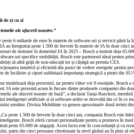
 de zi cu zi
 temelie ale afacerii noastre.”
peste 6 miliarde de euro în materie de software-uri și servicii până la 
au înregistrat peste 1.500 de brevete în materie de IA în doar cinci a
rsuri de instruire în domeniul IA în 2025 – Bosch a instruit deja 65.000
oftware-uri specifice mobilității, Bosch este partenerul ideal pentru princ
părinți să aibă grijă de nou-născuții lor și câștigă un premiu CES.
ncționarea intuitivă și eficientă din punct de vedere energetic pentru pe
te de încălzire și cipuri subliniază importanța strategică a pieței din SU
e modelează deja prezentul, iar pentru viitor vor fi esențiale. Bosch a re
pient: IA este prezentă acum în fiecare dintre produsele companiei din dom
de temelie ale afacerii noastre de bază”, a declarat Tanja Rueckert, membr
nteligenței artificiale și al software-urilor se dezvoltă din ce în ce m
niului următor. Divizia Mobilitate va genera aproximativ două treimi din 
. „Cu peste 1.500 de brevete în doar cinci ani, compania Bosch este lid
 inteligente. Bosch oferă cursuri personalizate pentru a promova în mod 
nstruit peste 65.000 de angajați. Acest lucru este în concordanță și cu r
ului, patru din cinci persoane chestionate la nivel global au în plan să ef