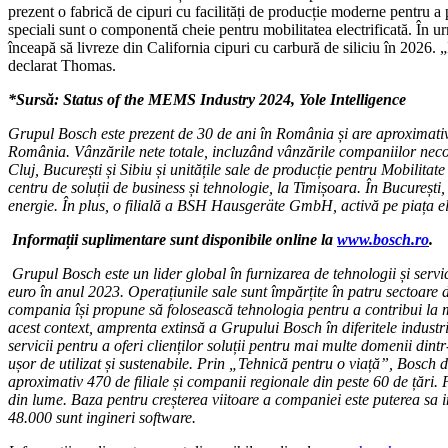
prezent o fabrică de cipuri cu facilități de producție moderne pentru a
speciali sunt o componentă cheie pentru mobilitatea electrificată. În ur
înceapă să livreze din California cipuri cu carbură de siliciu în 2026. 
declarat Thomas.
*Sursă: Status of the MEMS Industry 2024, Yole Intelligence
Grupul Bosch este prezent de 30 de ani în România și are aproximativ 
România. Vânzările nete totale, incluzând vânzările companiilor neconso
Cluj, București și Sibiu și unitățile sale de producție pentru Mobilita
centru de soluții de business și tehnologie, la Timișoara. În Bucureșt
energie. În plus, o filială a BSH Hausgeräte GmbH, activă pe piața ele
Informații suplimentare sunt disponibile online la
www.bosch.ro
.
Grupul Bosch este un lider global în furnizarea de tehnologii și ser
euro în anul 2023. Operațiunile sale sunt împărțite în patru sectoare d
compania își propune să folosească tehnologia pentru a contribui la mod
acest context, amprenta extinsă a Grupului Bosch în diferitele industrii
servicii pentru a oferi clienților soluții pentru mai multe domenii dint
ușor de utilizat și sustenabile. Prin „Tehnică pentru o viață”, Bosch 
aproximativ 470 de filiale și companii regionale din peste 60 de țări.
din lume. Baza pentru creșterea viitoare a companiei este puterea sa i
48.000 sunt ingineri software.