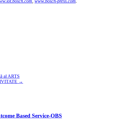
ww.iot.bosch.com
,
www.bosch-press.com
.
lă al ARTS
TIVITATE
→
utcome Based Service-OBS