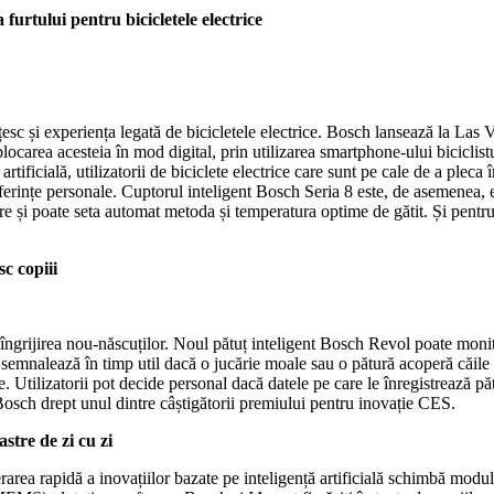
furtului pentru bicicletele electrice
țesc și experiența legată de bicicletele electrice. Bosch lansează la Las
blocarea acesteia în mod digital, prin utilizarea smartphone-ului biciclist
tificială, utilizatorii de biciclete electrice care sunt pe cale de a pleca 
referințe personale. Cuptorul inteligent Bosch Seria 8 este, de asemenea
 și poate seta automat metoda și temperatura optime de gătit. Și pentru m
c copiii
 îngrijirea nou-născuților. Noul pătuț inteligent Bosch Revol poate monito
semnalează în timp util dacă o jucărie moale sau o pătură acoperă căile r
 Utilizatorii pot decide personal dacă datele pe care le înregistrează pă
osch drept unul dintre câștigătorii premiului pentru inovație CES.
stre de zi cu zi
erarea rapidă a inovațiilor bazate pe inteligență artificială schimbă mod