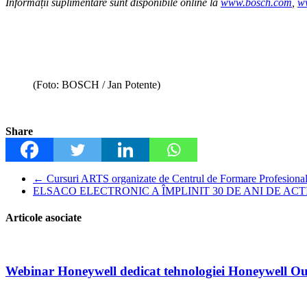
Informații suplimentare sunt disponibile online la
www.bosch.com
,
w
(Foto: BOSCH / Jan Potente)
Share
←
Cursuri ARTS organizate de Centrul de Formare Profesiona
ELSACO ELECTRONIC A ÎMPLINIT 30 DE ANI DE AC
Articole asociate
Webinar Honeywell dedicat tehnologiei Honeywell O