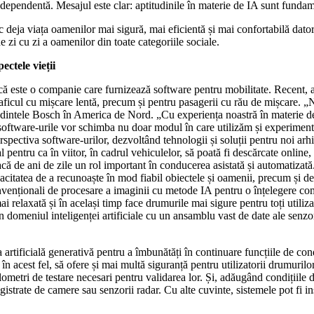
independentă. Mesajul este clar: aptitudinile în materie de IA sunt fundam
ja viața oamenilor mai sigură, mai eficientă și mai confortabilă datorită s
de zi cu zi a oamenilor din toate categoriile sociale.
ectele vieții
ă este o companie care furnizează software pentru mobilitate. Recent, a
traficul cu mișcare lentă, precum și pentru pasagerii cu rău de mișcare. „
ntele Bosch în America de Nord. „Cu experiența noastră în materie de s
 software-urile vor schimba nu doar modul în care utilizăm și experimentă
ectiva software-urilor, dezvoltând tehnologii și soluții pentru noi arhite
 pentru ca în viitor, în cadrul vehiculelor, să poată fi descărcate online, 
joacă de ani de zile un rol important în conducerea asistată și automatiz
acitatea de a recunoaște în mod fiabil obiectele și oamenii, precum și d
enționali de procesare a imaginii cu metode IA pentru o înțelegere com
mai relaxată și în același timp face drumurile mai sigure pentru toți util
n domeniul inteligenței artificiale cu un ansamblu vast de date ale senzor
ța artificială generativă pentru a îmbunătăți în continuare funcțiile de 
în acest fel, să ofere și mai multă siguranță pentru utilizatorii drumurilor.
etri de testare necesari pentru validarea lor. Și, adăugând condițiile de 
strate de camere sau senzorii radar. Cu alte cuvinte, sistemele pot fi in