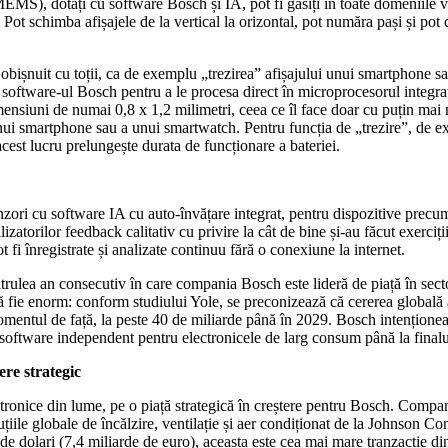
S), dotați cu software Bosch și IA, pot fi găsiți în toate domeniile vie
a? Pot schimba afișajele de la vertical la orizontal, pot număra pași și 
 obișnuit cu toții, ca de exemplu „trezirea” afișajului unui smartphone sau
c software-ul Bosch pentru a le procesa direct în microprocesorul integra
siuni de numai 0,8 x 1,2 milimetri, ceea ce îl face doar cu puțin mai ma
ui smartphone sau a unui smartwatch. Pentru funcția de „trezire”, de e
cest lucru prelungește durata de funcționare a bateriei.
ori cu software IA cu auto-învățare integrat, pentru dispozitive precum t
tilizatorilor feedback calitativ cu privire la cât de bine și-au făcut exerc
ot fi înregistrate și analizate continuu fără o conexiune la internet.
l patrulea an consecutiv în care compania Bosch este lideră de piață în
să fie enorm: conform studiului Yole, se preconizează că cererea globală
omentul de față, la peste 40 de miliarde până în 2029. Bosch intenționeaz
software independent pentru electronicele de larg consum până la final
re strategic
ronice din lume, pe o piață strategică în creștere pentru Bosch. Compani
țiile globale de încălzire, ventilație și aer condiționat de la Johnson Co
e de dolari (7,4 miliarde de euro), aceasta este cea mai mare tranzacție d