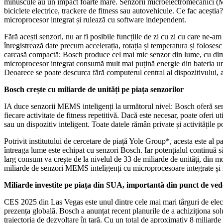
minuscule au un impact foarte mare. Senzorii microelectromecanici (MEM
biciclete electrice, trackere de fitness sau autovehicule. Ce fac acești
microprocesor integrat și rulează cu software independent.
Fără acești senzori, nu ar fi posibile funcțiile de zi cu zi cu care ne-am
înregistrează date precum accelerația, rotația și temperatura și foloses
carcasă compactă: Bosch produce cel mai mic senzor din lume, cu dimen
microprocesor integrat consumă mult mai puțină energie din bateria un
Deoarece se poate descurca fără computerul central al dispozitivului, a
Bosch crește cu miliarde de unități pe piața senzorilor
IA duce senzorii MEMS inteligenți la următorul nivel: Bosch oferă senz
fiecare activitate de fitness repetitivă. Dacă este necesar, poate oferi u
sau un dispozitiv inteligent. Toate datele rămân private și activitățile p
Potrivit institutului de cercetare de piață Yole Group*, acesta este a
întreaga lume este echipat cu senzori Bosch. Iar potențialul continuă 
larg consum va crește de la nivelul de 33 de miliarde de unități, din m
miliarde de senzori MEMS inteligenți cu microprocesoare integrate și 
Miliarde investite pe piața din SUA, importantă din punct de vede
CES 2025 din Las Vegas este unul dintre cele mai mari târguri de elect
prezența globală. Bosch a anunțat recent planurile de a achiziționa solu
traiectoria de dezvoltare în țară. Cu un total de aproximativ 8 miliard