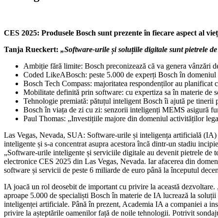
CES 2025: Produsele Bosch sunt prezente în fiecare aspect al vieții
Tanja Rueckert:
„Software-urile și soluțiile digitale sunt pietrele de
Ambiție fără limite: Bosch preconizează că va genera vânzări de 
Coded LikeABosch: peste 5.000 de experți Bosch în domeniul IA 
Bosch Tech Compass: majoritatea respondenților au planificat cu
Mobilitate definită prin software: cu expertiza sa în materie de s
Tehnologie premiată: pătuțul inteligent Bosch îi ajută pe tinerii 
Bosch în viața de zi cu zi: senzorii inteligenți MEMS asigură fu
Paul Thomas: „Investițiile majore din domeniul activităților lega
Las Vegas, Nevada, SUA: Software-urile și inteligența artificială (IA) n
inteligente și s-a concentrat asupra acestora încă dintr-un stadiu inci
„Software-urile inteligente și serviciile digitale au devenit pietrele 
electronice CES 2025 din Las Vegas, Nevada. Iar afacerea din domeniul i
software și servicii de peste 6 miliarde de euro până la începutul dece
IA joacă un rol deosebit de important cu privire la această dezvoltare
aproape 5.000 de specialiști Bosch în materie de IA lucrează la soluții
inteligenței artificiale. Până în prezent, Academia IA a companiei a i
privire la așteptările oamenilor față de noile tehnologii. Potrivit sondaj