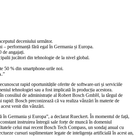
începutul deceniului următor.
ni – performanță fără egal în Germania și Europa.
 de angajați.
ipalii jucători din tehnologie de la nivel global.
ste 50 % din smartphone-urile noi.
A.”
cunoscut rapid oportunitățile oferite de software-uri și serviciile
eniul tehnologiei sau a fost implicată în producția acestora.
ă în consiliul de administrație al Robert Bosch GmbH, la târgul de
ai rapid: Bosch preconizează că va realiza vânzări în materie de
acest venit din vânzări.
eră în Germania și Europa”, a declarat Rueckert. În momentul de față,
constant instruirea întregii sale forțe de muncă în domeniul
ezultatele celui mai recent Bosch Tech Compass, un sondaj anual cu
ectueze cursuri suplimentare legate de inteligența artificială în acest an,