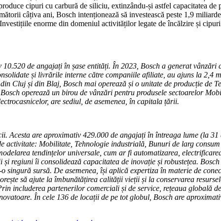
 produce cipuri cu carbură de siliciu, extinzându-și astfel capacitatea d
mătorii câțiva ani, Bosch intenționează să investească peste 1,9 miliarde
„Investițiile enorme din domeniul activităților legate de încălzire și cip
10.520 de angajați în șase entități. În 2023, Bosch a generat vânzări 
lidate și livrările interne către companiile afiliate, au ajuns la 2,4 m
te din Cluj și din Blaj, Bosch mai operează și o unitate de producție de 
i, Bosch operează un birou de vânzări pentru produsele sectoarelor Mobi
ctrocasnicelor, are sediul, de asemenea, în capitala țării
.
vicii. Acesta are aproximativ 429.000 de angajați în întreaga lume (la
e activitate: Mobilitate, Tehnologie industrială, Bunuri de larg consum și
elarea tendințelor universale, cum ar fi automatizarea, electrificarea, d
 și regiuni îi consolidează capacitatea de inovație și robustețea. Bosch î
r-o singură sursă. De asemenea, își aplică expertiza în materie de conecti
dorește să ajute la îmbunătățirea calității vieții și la conservarea re
 Prin includerea partenerilor comerciali și de service, rețeaua globală d
novatoare. În cele 136 de locații de pe tot globul, Bosch are aproximati