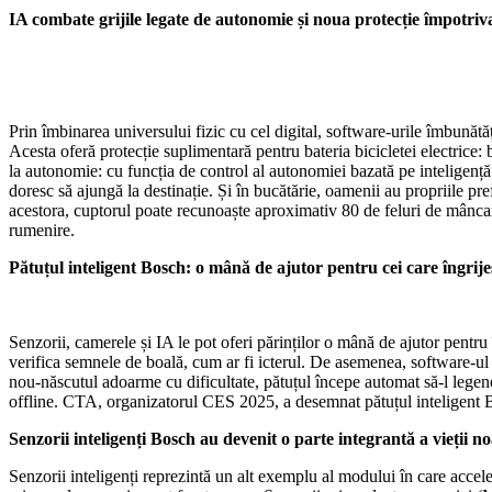
IA combate grijile legate de autonomie și noua protecție împotriva 
Prin îmbinarea universului fizic cu cel digital, software-urile îmbunătă
Acesta oferă protecție suplimentară pentru bateria bicicletei electrice: 
la autonomie: cu funcția de control al autonomiei bazată pe inteligență ar
doresc să ajungă la destinație. Și în bucătărie, oamenii au propriile p
acestora, cuptorul poate recunoaște aproximativ 80 de feluri de mâncare
rumenire.
Pătuțul inteligent Bosch: o mână de ajutor pentru cei care îngrijes
Senzorii, camerele și IA le pot oferi părinților o mână de ajutor pentru
verifica semnele de boală, cum ar fi icterul. De asemenea, software-ul 
nou-născutul adoarme cu dificultate, pătuțul începe automat să-l legene.
offline. CTA, organizatorul CES 2025, a desemnat pătuțul inteligent B
Senzorii inteligenți Bosch au devenit o parte integrantă a vieții noa
Senzorii inteligenți reprezintă un alt exemplu al modului în care accel