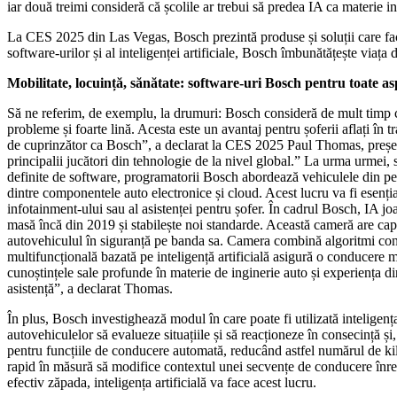
iar două treimi consideră că școlile ar trebui să predea IA ca materie 
La CES 2025 din Las Vegas, Bosch prezintă produse și soluții care fac de
software-urilor și al inteligenței artificiale, Bosch îmbunătățește viața 
Mobilitate, locuință, sănătate: software-uri Bosch pentru toate asp
Să ne referim, de exemplu, la drumuri: Bosch consideră de mult timp c
probleme și foarte lină. Acesta este un avantaj pentru șoferii aflați în 
de cuprinzător ca Bosch”, a declarat la CES 2025 Paul Thomas, președi
principalii jucători din tehnologie de la nivel global.” La urma urmei,
definite de software, programatorii Bosch abordează vehiculele din persp
dintre componentele auto electronice și cloud. Acest lucru va fi esențial
infotainment-ului sau al asistenței pentru șofer. În cadrul Bosch, IA 
masă încă din 2019 și stabilește noi standarde. Această cameră are cap
autovehiculul în siguranță pe banda sa. Camera combină algoritmi conv
multifuncțională bazată pe inteligență artificială asigură o conducere 
cunoștințele sale profunde în materie de inginerie auto și experiența di
asistență”, a declarat Thomas.
În plus, Bosch investighează modul în care poate fi utilizată inteligen
autovehiculelor să evalueze situațiile și să reacționeze în consecință și, 
pentru funcțiile de conducere automată, reducând astfel numărul de kilom
rapid în măsură să modifice contextul unei secvențe de conducere înregi
efectiv zăpada, inteligența artificială va face acest lucru.