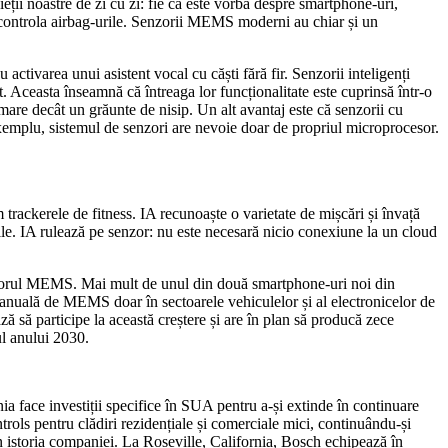
ții noastre de zi cu zi: fie că este vorba despre smartphone-uri,
pot controla airbag-urile. Senzorii MEMS moderni au chiar și un
 activarea unui asistent vocal cu căști fără fir. Senzorii inteligenți
t. Aceasta înseamnă că întreaga lor funcționalitate este cuprinsă într-o
re decât un grăunte de nisip. Un alt avantaj este că senzorii cu
xemplu, sistemul de senzori are nevoie doar de propriul microprocesor.
rackerele de fitness. IA recunoaște o varietate de mișcări și învață
ițiile. IA rulează pe senzor: nu este necesară nicio conexiune la un cloud
 sectorul MEMS. Mai mult de unul din două smartphone-uri noi din
 anuală de MEMS doar în sectoarele vehiculelor și al electronicelor de
ă să participe la această creștere și are în plan să producă zece
ul anului 2030.
a face investiții specifice în SUA pentru a-și extinde în continuare
ntrols pentru clădiri rezidențiale și comerciale mici, continuându-și
in istoria companiei. La Roseville, California, Bosch echipează în