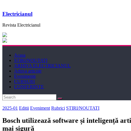
Electricianul
Revista Electricianul
Acasa
STIRI/NOUTATI
ARHIVA ELECTRICIANUL
Arhiva articole
Evenimente
CURSURI
CONFERINTE
2025-01
Editii
Eveniment
Rubrici
STIRI/NOUTATI
Bosch utilizează software și inteligență art
mai sigură