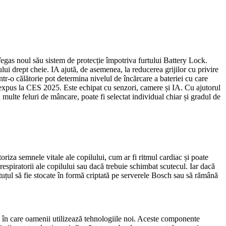
 Vegas noul său sistem de protecție împotriva furtului Battery Lock.
ului drept cheie. IA ajută, de asemenea, la reducerea grijilor cu privire
într-o călătorie pot determina nivelul de încărcare a bateriei cu care
, expus la CES 2025. Este echipat cu senzori, camere și IA. Cu ajutorul
ulte feluri de mâncare, poate fi selectat individual chiar și gradul de
riza semnele vitale ale copilului, cum ar fi ritmul cardiac și poate
espiratorii ale copilului sau dacă trebuie schimbat scutecul. Iar dacă
tuțul să fie stocate în formă criptată pe serverele Bosch sau să rămână
ul în care oamenii utilizează tehnologiile noi. Aceste componente