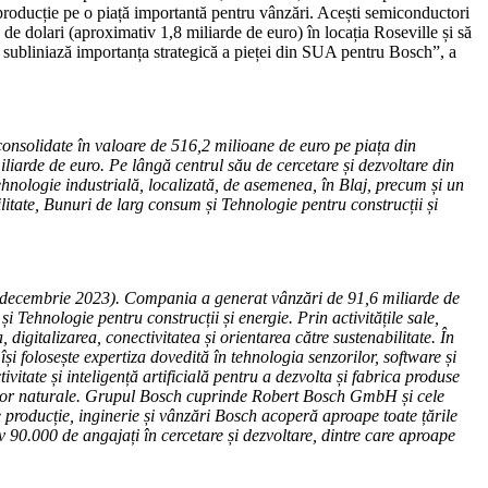
e producție pe o piață importantă pentru vânzări. Acești semiconductori
 de dolari (aproximativ 1,8 miliarde de euro) în locația Roseville și să
uri subliniază importanța strategică a pieței din SUA pentru Bosch”, a
consolidate în valoare de 516,2 milioane de euro pe piața din
iliarde de euro. Pe lângă centrul său de cercetare și dezvoltare din
Tehnologie industrială, localizată, de asemenea, în Blaj, precum și un
litate, Bunuri de larg consum și Tehnologie pentru construcții și
 31 decembrie 2023). Compania a generat vânzări de 91,6 miliarde de
 Tehnologie pentru construcții și energie. Prin activitățile sale,
igitalizarea, conectivitatea și orientarea către sustenabilitate. În
și folosește expertiza dovedită în tehnologia senzorilor, software și
vitate și inteligență artificială pentru a dezvolta și fabrica produse
surselor naturale. Grupul Bosch cuprinde Robert Bosch GmbH și cele
e producție, inginerie și vânzări Bosch acoperă aproape toate țările
v 90.000 de angajați în cercetare și dezvoltare, dintre care aproape