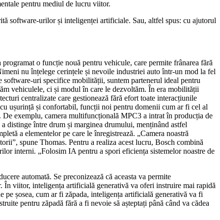
entale pentru mediul de lucru viitor.
oftware-urilor și inteligenței artificiale. Sau, altfel spus: cu ajutorul
 programat o funcție nouă pentru vehicule, care permite frânarea fără
Nimeni nu înțelege cerințele și nevoile industriei auto într-un mod la fel
oftware-uri specifice mobilității, suntem partenerul ideal pentru
m vehiculele, ci și modul în care le dezvoltăm. În era mobilității
cturi centralizate care gestionează fără efort toate interacțiunile
cu ușurință și confortabil, funcții noi pentru domenii cum ar fi cel al
ată. De exemplu, camera multifuncțională MPC3 a intrat în producția de
e a distinge între drum și marginea drumului, menținând astfel
pletă a elementelor pe care le înregistrează. „Camera noastră
izatorii”, spune Thomas. Pentru a realiza acest lucru, Bosch combină
ilor interni. „Folosim IA pentru a spori eficiența sistemelor noastre de
conducere automată. Se preconizează că aceasta va permite
 În viitor, inteligența artificială generativă va oferi instruire mai rapidă
pe șosea, cum ar fi zăpada, inteligența artificială generativă va fi
struite pentru zăpadă fără a fi nevoie să așteptați până când va cădea