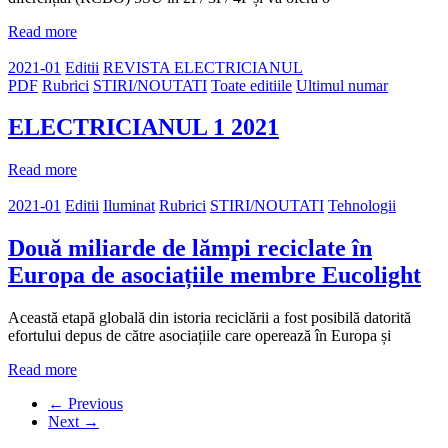
Read more
2021-01
Editii
REVISTA ELECTRICIANUL
PDF
Rubrici
STIRI/NOUTATI
Toate editiile
Ultimul numar
ELECTRICIANUL 1 2021
Read more
2021-01
Editii
Iluminat
Rubrici
STIRI/NOUTATI
Tehnologii
Două miliarde de lămpi reciclate în
Europa de asociațiile membre Eucolight
Această etapă globală din istoria reciclării a fost posibilă datorită
efortului depus de către asociațiile care operează în Europa și
Read more
← Previous
Next →