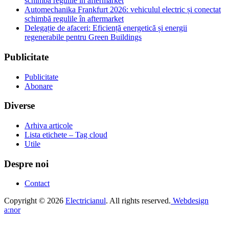
schimbă regulile în aftermarket
Automechanika Frankfurt 2026: vehiculul electric și conectat
schimbă regulile în aftermarket
Delegație de afaceri: Eficiență energetică și energii
regenerabile pentru Green Buildings
Publicitate
Publicitate
Abonare
Diverse
Arhiva articole
Lista etichete – Tag cloud
Utile
Despre noi
Contact
Copyright © 2026
Electricianul
. All rights reserved.
Webdesign
a:nor