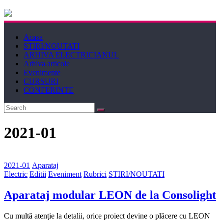
Electricianul
Acasa
Revista
STIRI/NOUTATI
Electricianul
ARHIVA ELECTRICIANUL
Arhiva articole
Evenimente
CURSURI
CONFERINTE
2021-01
2021-01
Aparataj
Electric
Editii
Eveniment
Rubrici
STIRI/NOUTATI
Aparataj modular LEON de la Consolight
Cu multă atenție la detalii, orice proiect devine o plăcere cu LEON