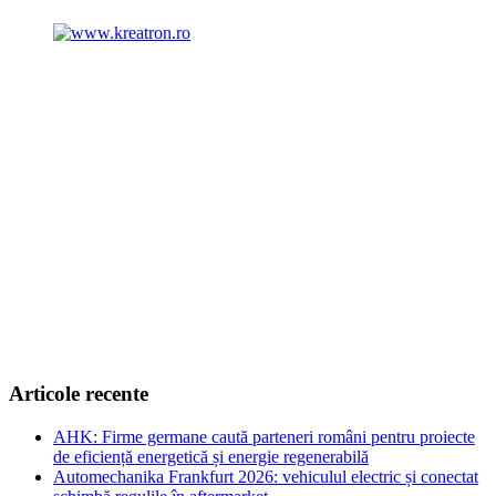
Articole recente
AHK: Firme germane caută parteneri români pentru proiecte
de eficiență energetică și energie regenerabilă
Automechanika Frankfurt 2026: vehiculul electric și conectat