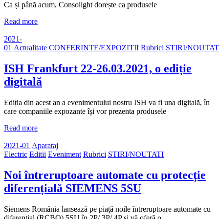
Ca și până acum, Consolight dorește ca produsele
Read more
2021-
01
Actualitate
CONFERINTE/EXPOZITII
Rubrici
STIRI/NOUTAT
ISH Frankfurt 22-26.03.2021, o ediție
digitală
Ediția din acest an a evenimentului nostru ISH va fi una digitală, în
care companiile expozante își vor prezenta produsele
Read more
2021-01
Aparataj
Electric
Editii
Eveniment
Rubrici
STIRI/NOUTATI
Noi întreruptoare automate cu protecție
diferențială SIEMENS 5SU
Siemens România lansează pe piață noile întreruptoare automate cu
diferențial (RCBO) 5SU în 2P/ 3P/ 4P și vă oferă o