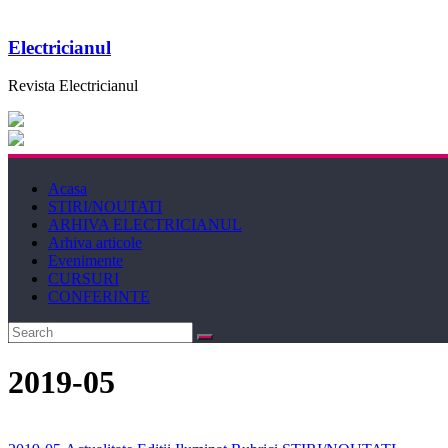
Electricianul
Revista Electricianul
Acasa
STIRI/NOUTATI
ARHIVA ELECTRICIANUL
Arhiva articole
Evenimente
CURSURI
CONFERINTE
2019-05