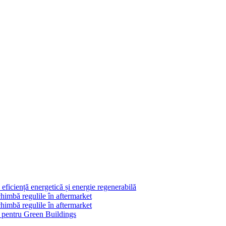
ficiență energetică și energie regenerabilă
himbă regulile în aftermarket
himbă regulile în aftermarket
le pentru Green Buildings