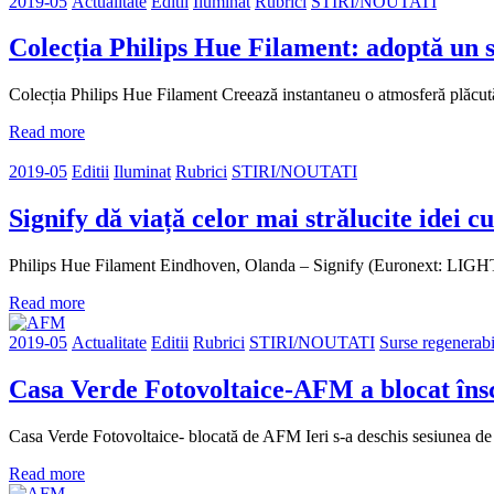
2019-05
Actualitate
Editii
Iluminat
Rubrici
STIRI/NOUTATI
Colecția Philips Hue Filament: adoptă un st
Colecția Philips Hue Filament Creează instantaneu o atmosferă plăcută 
Read more
2019-05
Editii
Iluminat
Rubrici
STIRI/NOUTATI
Signify dă viață celor mai strălucite idei c
Philips Hue Filament Eindhoven, Olanda – Signify (Euronext: LIGHT), l
Read more
2019-05
Actualitate
Editii
Rubrici
STIRI/NOUTATI
Surse regenerabi
Casa Verde Fotovoltaice-AFM a blocat înscri
Casa Verde Fotovoltaice- blocată de AFM Ieri s-a deschis sesiunea de 
Read more