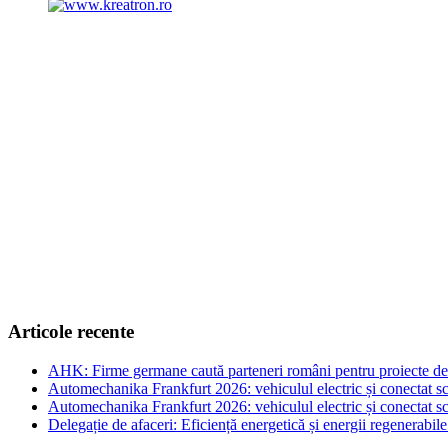
Articole recente
AHK: Firme germane caută parteneri români pentru proiecte de e
Automechanika Frankfurt 2026: vehiculul electric și conectat sc
Automechanika Frankfurt 2026: vehiculul electric și conectat sc
Delegație de afaceri: Eficiență energetică și energii regenerabi