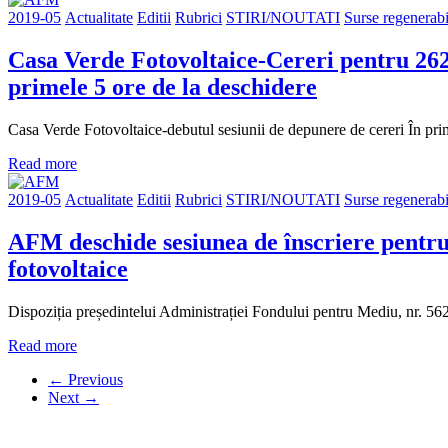
2019-05
Actualitate
Editii
Rubrici
STIRI/NOUTATI
Surse regenerabi
Casa Verde Fotovoltaice-Cereri pentru 262 
primele 5 ore de la deschidere
Casa Verde Fotovoltaice-debutul sesiunii de depunere de cereri În prim
Read more
2019-05
Actualitate
Editii
Rubrici
STIRI/NOUTATI
Surse regenerabi
AFM deschide sesiunea de înscriere pentru s
fotovoltaice
Dispoziția președintelui Administrației Fondului pentru Mediu, nr. 562 
Read more
← Previous
Next →