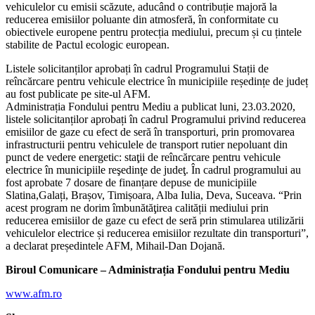
vehiculelor cu emisii scăzute, aducând o contribuție majoră la
reducerea emisiilor poluante din atmosferă, în conformitate cu
obiectivele europene pentru protecția mediului, precum și cu țintele
stabilite de Pactul ecologic european.
Listele solicitanților aprobați în cadrul Programului Stații de
reîncărcare pentru vehicule electrice în municipiile reședințe de județ
au fost publicate pe site-ul AFM.
Administrația Fondului pentru Mediu a publicat luni, 23.03.2020,
listele solicitanților aprobați în cadrul Programului privind reducerea
emisiilor de gaze cu efect de seră în transporturi, prin promovarea
infrastructurii pentru vehiculele de transport rutier nepoluant din
punct de vedere energetic: staţii de reîncărcare pentru vehicule
electrice în municipiile reşedinţe de judeţ. În cadrul programului au
fost aprobate 7 dosare de finanțare depuse de municipiile
Slatina,Galați, Brașov, Timișoara, Alba Iulia, Deva, Suceava. “Prin
acest program ne dorim îmbunătăţirea calității mediului prin
reducerea emisiilor de gaze cu efect de seră prin stimularea utilizării
vehiculelor electrice și reducerea emisiilor rezultate din transporturi”,
a declarat președintele AFM, Mihail-Dan Dojană.
Biroul Comunicare – Administrația Fondului pentru Mediu
www.afm.ro