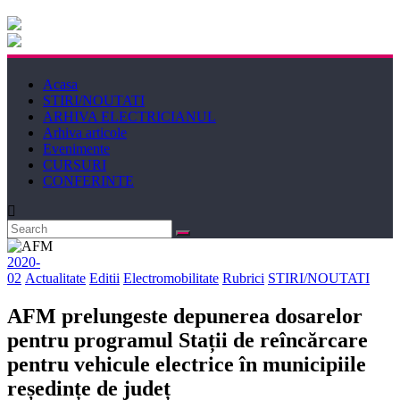
Electricianul
Revista
Acasa
Electricianul
STIRI/NOUTATI
ARHIVA ELECTRICIANUL
Arhiva articole
Evenimente
CURSURI
CONFERINTE
2020-
02
Actualitate
Editii
Electromobilitate
Rubrici
STIRI/NOUTATI
AFM prelungeste depunerea dosarelor
pentru programul Stații de reîncărcare
pentru vehicule electrice în municipiile
reședințe de județ