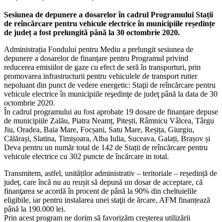
Sesiunea de depunere a dosarelor în cadrul Programului Stații
de reîncărcare pentru vehicule electrice în municipiile reședințe
de județ a fost prelungită până la 30 octombrie 2020.
Administrația Fondului pentru Mediu a prelungit sesiunea de
depunere a dosarelor de finanțare pentru Programul privind
reducerea emisiilor de gaze cu efect de seră în transporturi, prin
promovarea infrastructurii pentru vehiculele de transport rutier
nepoluant din punct de vedere energetic: Staţii de reîncărcare pentru
vehicule electrice în municipiile reşedinţe de judeţ până la data de 30
octombrie 2020.
În cadrul programului au fost aprobate 19 dosare de finanțare depuse
de municipiile Zalău, Piatra Neamț, Pitești, Râmnicu Vâlcea, Târgu
Jiu, Oradea, Baia Mare, Focșani, Satu Mare, Reșița, Giurgiu,
Călărași, Slatina, Timișoara, Alba Iulia, Suceava, Galați, Brașov și
Deva pentru un număr total de 142 de Stații de reîncărcare pentru
vehicule electrice cu 302 puncte de încărcare in total.
Transmitem, astfel, unităților administrativ – teritoriale – reședință de
județ, care încă nu au reușit să depună un dosar de acceptare, că
finanţarea se acordă în procent de până la 90% din cheltuielile
eligibile, iar pentru instalarea unei staţii de ărcare, AFM finanțează
până la 190.000 lei.
Prin acest program ne dorim să favorizăm creșterea utilizării