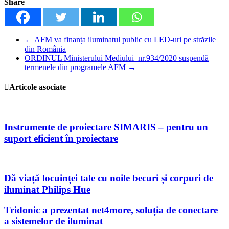
Share
←
AFM va finanța iluminatul public cu LED-uri pe străzile
din România
ORDINUL Ministerului Mediului nr.934/2020 suspendă
termenele din programele AFM
→
Articole asociate
Instrumente de proiectare SIMARIS – pentru un
suport eficient în proiectare
Dă viață locuinței tale cu noile becuri și corpuri de
iluminat Philips Hue
Tridonic a prezentat net4more, soluția de conectare
a sistemelor de iluminat