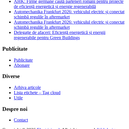
AHK: Firme germane caută parteneri români pentru proiecte
de eficiență energetică și energie regenerabilă
Automechanika Frankfurt 2026: vehiculul electric și conectat
schimbă regulile în aftermarket
Automechanika Frankfurt 2026: vehiculul electric și conectat
schimbă regulile în aftermarket
Delegație de afaceri: Eficiență energetică și energii
regenerabile pentru Green Buildings
Publicitate
Publicitate
Abonare
Diverse
Arhiva articole
Lista etichete – Tag cloud
Utile
Despre noi
Contact