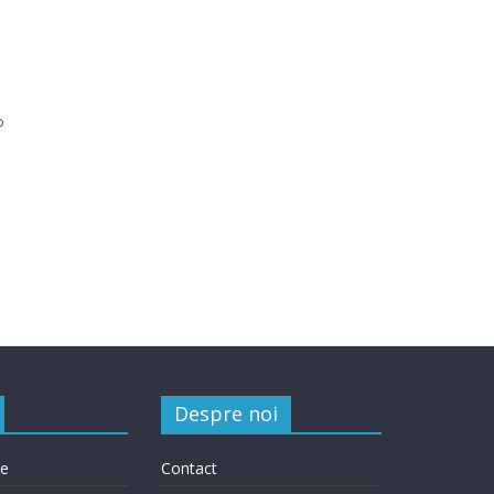
o
Despre noi
le
Contact