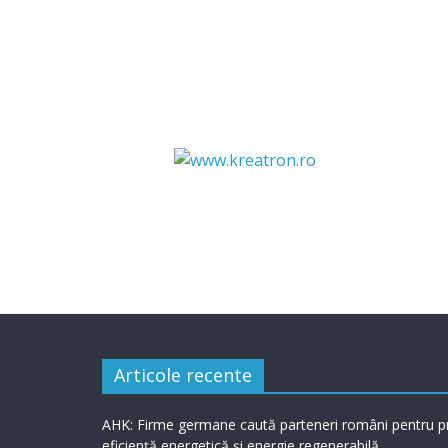
Articole recente
AHK: Firme germane caută parteneri români pentru p
eficiență energetică și energie regenerabilă