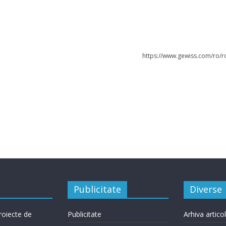
https://www.gewiss.com/ro/r
Publicitate
Diverse
roiecte de
Publicitate
Arhiva artico